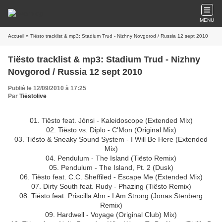
MENU
Accueil
» Tiësto tracklist & mp3: Stadium Trud - Nizhny Novgorod / Russia 12 sept 2010
Tiësto tracklist & mp3: Stadium Trud - Nizhny
Novgorod / Russia 12 sept 2010
Publié le 12/09/2010 à 17:25
Par
Tiëstolive
01. Tiësto feat. Jónsi - Kaleidoscope (Extended Mix)
02. Tiësto vs. Diplo - C'Mon (Original Mix)
03. Tiësto & Sneaky Sound System - I Will Be Here (Extended
Mix)
04. Pendulum - The Island (Tiësto Remix)
05. Pendulum - The Island, Pt. 2 (Dusk)
06. Tiësto feat. C.C. Sheffiled - Escape Me (Extended Mix)
07. Dirty South feat. Rudy - Phazing (Tiësto Remix)
08. Tiësto feat. Priscilla Ahn - I Am Strong (Jonas Stenberg
Remix)
09. Hardwell - Voyage (Original Club) Mix)