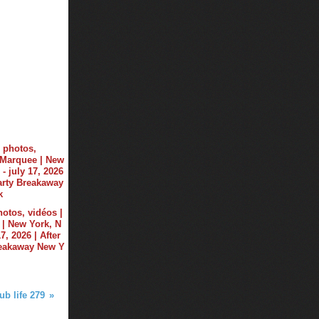
hotos, vidéos |
| New York, N
17, 2026 | After
reakaway New Y
ub life 279