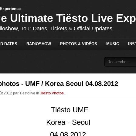
he Ultimate Tiësto Live Ex
dioshow, Tour Dates, Tickets & Official Updates
D DATES
RADIOSHOW
PHOTOS & VIDÉOS
MUSIC
INS
photos - UMF / Korea Seoul 04.08.2012
ût 2012 par Tiëstolive in
Tiësto Photos
Tiësto UMF
Korea - Seoul
04.08.2012