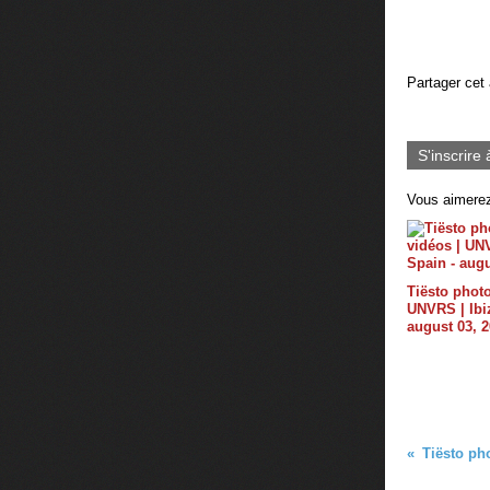
Partager cet 
S'inscrire 
Vous aimerez
Tiësto photo
UNVRS | Ibiz
august 03, 
Tiësto ph