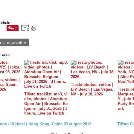
article
à la newsletter
 aussi :
s, vidéos |
a, Spain -
Tiësto photos, vidéos |
2026
LIV Beach | Las Vegas,
Tiësto p
Tiësto tracklist, mp3, vi
NV - july 18, 2026
Marquee 
déo, photos | Atomium
Y - july 
Open Air | Brussels, Be
Party B
lgium - july 31, 2026 | 3
ork
hours, Live on Twitch
otos - W Hotel / Hong Kong, China 03 august 2012
Tiësto Cl