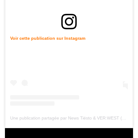
Voir cette publication sur Instagram
Une publication partagée par News Tiësto & VER:WEST (@tiestolive_)