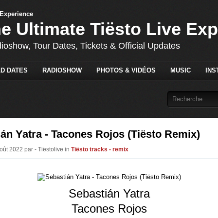
he Ultimate Tiësto Live Ex
dioshow, Tour Dates, Tickets & Official Updates
D DATES
RADIOSHOW
PHOTOS & VIDÉOS
MUSIC
INS
án Yatra - Tacones Rojos (Tiësto Remix)
oût 2022 par - Tiëstolive in
Tiësto tracks - remix
Sebastián Yatra
Tacones Rojos