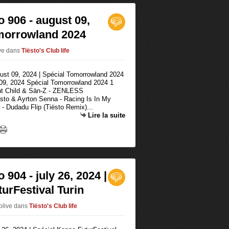
o 906 - august 09,
omorrowland 2024
ive
dans
Tiësto's Club life
 09, 2024 Spécial Tomorrowland 2024 1
nt Child & Sān-Z - ZENLESS
ësto & Ayrton Senna - Racing Is In My
- Dudadu Flip (Tiësto Remix)...
Lire la suite
 904 - july 26, 2024 |
urFestival Turin
tolive
dans
Tiësto's Club life