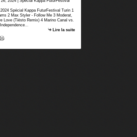
, 2024 Spécial Kappa FuturFestival Turin 1
eams 2 Max Styler - Follow Me 3 Moderat,
 Love (Tiësto Remix) 4 Marino Canal vs.
Independence...
Lire la suite