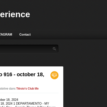
perience
TAGRAM
Contact
o 916 - october 18,
stolive
dans
Tiësto's Club life
ber 18, 2024 1 DEPARTAMENTO - MY