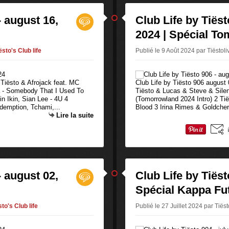
- august 16,
Club Life by Tiëst
2024 | Spécial T
ësto's Club life
Publié le 9 Août 2024 par Tiëstol
 Tiësto & Afrojack feat. MC
Club Life by Tiësto 906 august
a - Somebody That I Used To
Tiësto & Lucas & Steve & Sile
 Ikin, Sian Lee - 4U 4
(Tomorrowland 2024 Intro) 2 Ti
mption, Tchami,...
Blood 3 Irina Rimes & Goldcher 
Lire la suite
- august 02,
Club Life by Tiësto
Spécial Kappa Fut
sto's Club life
Publié le 27 Juillet 2024 par Tiës