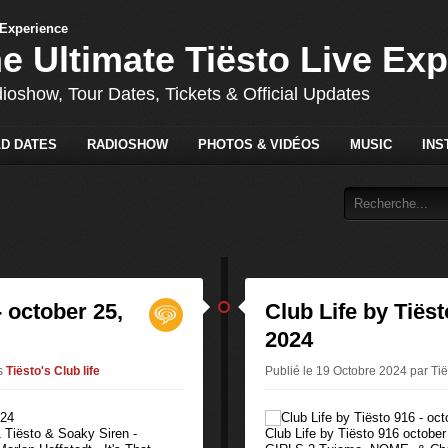
he Ultimate Tiësto Live Ex
dioshow, Tour Dates, Tickets & Official Updates
D DATES
RADIOSHOW
PHOTOS & VIDÉOS
MUSIC
INS
- october 25,
Club Life by Tiëst
2024
s
Tiësto's Club life
Publié le 19 Octobre 2024 par Tië
1 Tiësto & Soaky Siren -
Club Life by Tiësto 916 octo