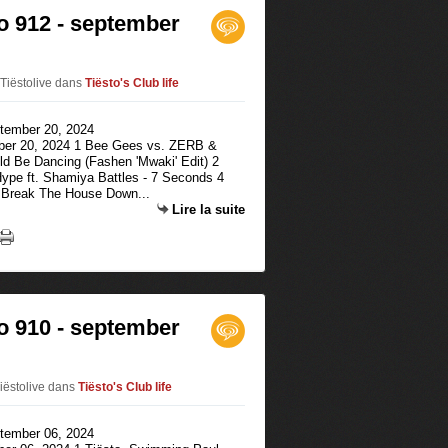
to 912 - september
Tiëstolive
dans
Tiësto's Club life
mber 20, 2024 1 Bee Gees vs. ZERB &
ld Be Dancing (Fashen 'Mwaki' Edit) 2
ype ft. Shamiya Battles - 7 Seconds 4
- Break The House Down...
Lire la suite
to 910 - september
iëstolive
dans
Tiësto's Club life