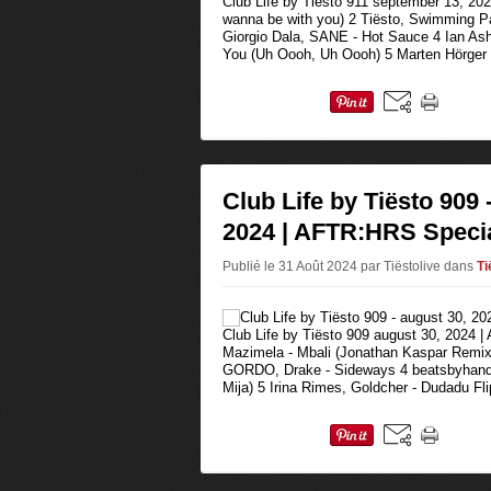
Club Life by Tiësto 911 september 13, 202
wanna be with you) 2 Tiësto, Swimming P
Giorgio Dala, SANE - Hot Sauce 4 Ian As
You (Uh Oooh, Uh Oooh) 5 Marten Hörger -
Club Life by Tiësto 909 
2024 | AFTR:HRS Speci
Publié le 31 Août 2024 par Tiëstolive
dans
Ti
Club Life by Tiësto 909 august 30, 2024 
Mazimela - Mbali (Jonathan Kaspar Remix
GORDO, Drake - Sideways 4 beatsbyhand -
Mija) 5 Irina Rimes, Goldcher - Dudadu Fli