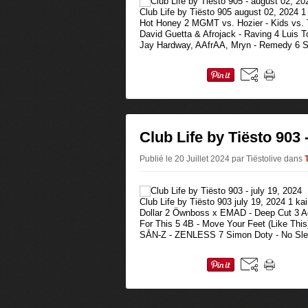
Club Life by Tiësto 905 august 02, 2024 1
Hot Honey 2 MGMT vs. Hozier - Kids vs. 
David Guetta & Afrojack - Raving 4 Luis T
Jay Hardway, AAfrAA, Mryn - Remedy 6 S
Club Life by Tiësto 903 -
Publié le 20 Juillet 2024 par Tiëstolive
dans
Club Life by Tiësto 903 july 19, 2024 1 ka
Dollar 2 Öwnboss x EMAD - Deep Cut 3 Ad
For This 5 4B - Move Your Feet (Like This
SĀN-Z - ZENLESS 7 Simon Doty - No Slee