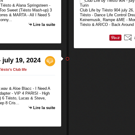
 Tiësto & Alana Springsteen -
Too Sweet (Tiësto Mash-up) 3
Club Life by Tiësto 904 july 26
orres & MARTA - All I Need 5
Tiësto - Dance Life Control Dr
onny...
Keinemusik, Rampe &ME - More
Lire la suite
Tiësto & AR/CO - Back Around 
 july 19, 2024
Tiësto's Club life
i.wav & Aloe Blacc - I Need A
apter - VIP 4 PARISI - High
) 6 Tiësto, Lucas & Steve,
p 8 Cris...
Lire la suite