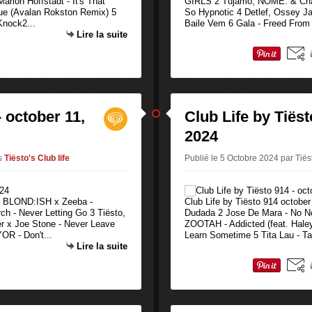
arlon Hoffstadt - It's That
GIRLS 2 Tujamo, NOME. & Char
ue (Avalan Rokston Remix) 5
So Hypnotic 4 Detlef, Ossey J
Knock2...
Baile Vem 6 Gala - Freed From 
Lire la suite
- october 11,
Club Life by Tiëst
2024
s
Tiësto's Club life
Publié le 5 Octobre 2024 par Tiës
 1 BLOND:ISH x Zeeba -
Club Life by Tiësto 914 october
rch - Never Letting Go 3 Tiësto,
Dudada 2 Jose De Mara - No No
er x Joe Stone - Never Leave
ZOOTAH - Addicted (feat. Haley
R - Don't...
Learn Sometime 5 Tita Lau - Ta
Lire la suite