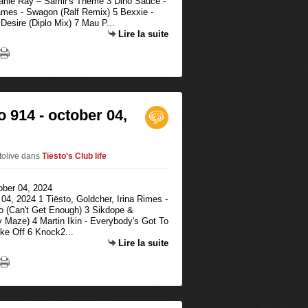
lie Ray – Samir's Theme 3 Dino Sauce -
ames - Swagon (Ralf Remix) 5 Bexxie -
Desire (Diplo Mix) 7 Mau P...
Lire la suite
o 914 - october 04,
tolive
dans
Tiësto's Club life
 04, 2024 1 Tiësto, Goldcher, Irina Rimes -
 (Can't Get Enough) 3 Sikdope &
 Maze) 4 Martin Ikin - Everybody's Got To
ke Off 6 Knock2...
Lire la suite