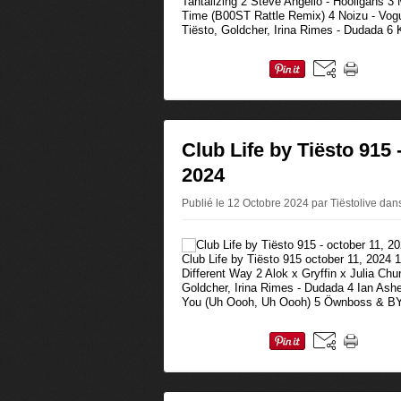
Tantalizing 2 Steve Angello - Hooligans 3 M
Time (B00ST Rattle Remix) 4 Noizu - Vog
Tiësto, Goldcher, Irina Rimes - Dudada 6 
Club Life by Tiësto 915 
2024
Publié le 12 Octobre 2024 par Tiëstolive
dan
Club Life by Tiësto 915 october 11, 2024
Different Way 2 Alok x Gryffin x Julia Chu
Goldcher, Irina Rimes - Dudada 4 Ian Ash
You (Uh Oooh, Uh Oooh) 5 Öwnboss & BYO