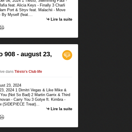
ber 06, 2024 1 Tiësto, Swimming Paul -
 feat. Alicia Keys - Finally 3 Charli
am Port & Stryv feat. Malachii - Move
By Myself (feat....
Lire la suite
o 908 - august 23,
live
dans
Tiësto's Club life
 23, 2024 1 Dimitri Vegas & Like Mike &
You (Not So Bad) 2 Martin Garrix & Third
novan - Carry You 3 Gotye ft. Kimbra -
 (SIDEPIECE Treat)...
Lire la suite