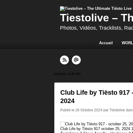
Tiestolive – T
Photos, Vidéos, Tracklists, Ra
Accueil
WORL
tiesto's club life
Club Life by Tiësto 917 
2024
Publié le 26 Octobre 2024 par Tiëstolive
dan
Club Life by Tiësto 917 october 25, 2024 