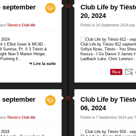
 - september
Club Life by Tiës
20, 2024
ans
Tiësto's Club life
Publié le 20 Septembre 2024 par 
4 1 Elliot Greer & MC4D -
Club Life by Tiësto 912 septe
ll Sunrise, Pt. II 3 Tiësto &
Sofiya Nzau, Tiësto - You Shou
ight Now 5 Marten Hörger,
Kiesza - I Go Dance 3 James H
ushing 6...
Laidback Luke, Chris Lorenzo 
Lire la suite
 - september
Club Life by Tiës
06, 2024
ans
Tiësto's Club life
Publié le 7 Septembre 2024 par T