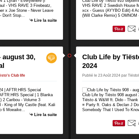
4 1 Lyrah - Everywhere (I
Club Life by Tiësto 910 septem
aul - VHS RAVE 3 Firebeatz,
VHS RAVE 2 Swedish House Mafia
her x Joe Stone - Never Leave
xcx - Guess (AYYBO Edit) 4 Ad
 Don't Stop...
(Will Clarke Remix) 5 OMNOM - 
Lire la suite
- august 30,
Club Life by Tiëst
al
2024
ësto's Club life
Publié le 23 Août 2024 par Tiësto
| AFTR:HRS Special | 1 Blanka
Club Life by Tiësto 908 august
) 2 Caribou - Volume 3
Tiësto & W&W ft. Dido - Thank 
 King of My Castle (feat. Kali
≡ Party ft. Oaks & Declan J Do
p 6 Moeaike...
Somebody That I Used To Know
Lire la suite