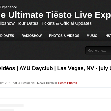
he Ultimate Tiësto Live Ex
dioshow, Tour Dates, Tickets & Official Updates
D DATES
RADIOSHOW
PHOTOS & VIDÉOS
MUSIC
INS
vidéos | AYU Dayclub | Las Vegas, NV - july 
illet 2021 par ♫ TiestoLive - News Tiësto in
Tiësto Photos