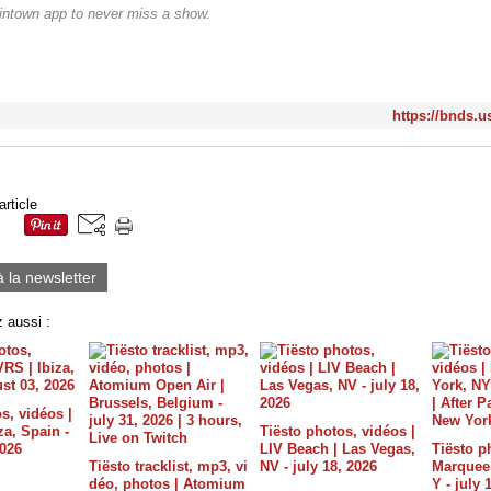
intown app to never miss a show.
https://bnds.u
article
à la newsletter
 aussi :
s, vidéos |
a, Spain -
Tiësto photos, vidéos |
2026
LIV Beach | Las Vegas,
Tiësto p
Tiësto tracklist, mp3, vi
NV - july 18, 2026
Marquee 
déo, photos | Atomium
Y - july 