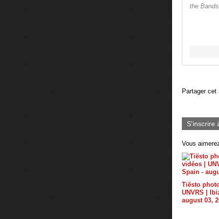
the Bands
Partager cet 
S'inscrire 
Vous aimerez
Tiësto photo
UNVRS | Ibiz
august 03, 