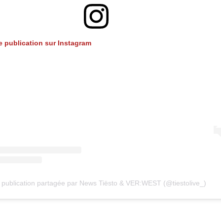
te publication sur Instagram
publication partagée par News Tiësto & VER:WEST (@tiestolive_)