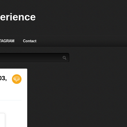
perience
TAGRAM
Contact
03,