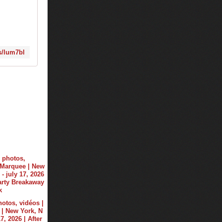
s/lum7bl
hotos, vidéos |
| New York, N
17, 2026 | After