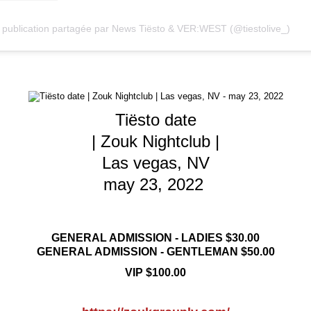
publication partagée par News Tiësto & VER:WEST (@tiestolive_)
Tiësto date
| Zouk Nightclub |
Las vegas, NV
may 23, 2022
GENERAL ADMISSION - LADIES $30.00
GENERAL ADMISSION - GENTLEMAN $50.00
VIP $100.00