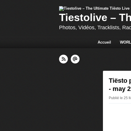
Tiestolive – T
Photos, Vidéos, Tracklists, Ra
Accueil
WORL
Tiësto 
- may 2
Publié le 25 M