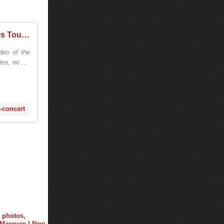
Tiësto - World Dates Tour - - Tiestolive, website Tiesto
ideo of the
es, no ...
s-concert