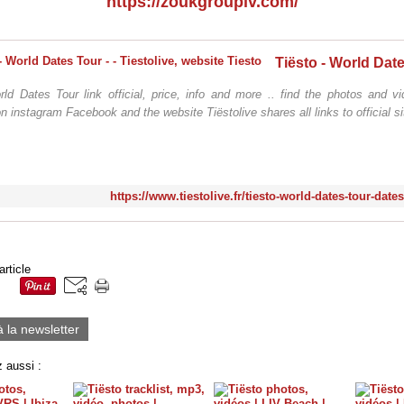
https://zoukgrouplv.com/
ld Dates Tour link official, price, info and more .. find the photos and v
n instagram Facebook and the website Tiëstolive shares all links to official sit
https://www.tiestolive.fr/tiesto-world-dates-tour-date
article
à la newsletter
 aussi :