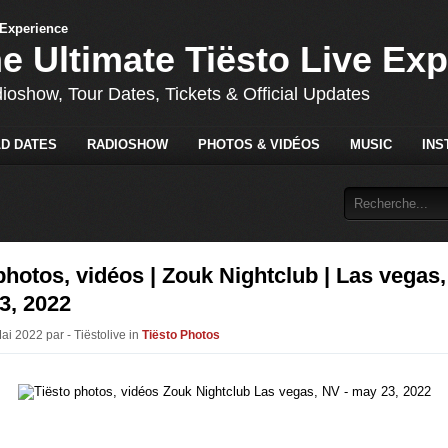
he Ultimate Tiësto Live Ex
dioshow, Tour Dates, Tickets & Official Updates
D DATES
RADIOSHOW
PHOTOS & VIDÉOS
MUSIC
INS
photos, vidéos | Zouk Nightclub | Las vegas
3, 2022
ai 2022 par - Tiëstolive in
Tiësto Photos