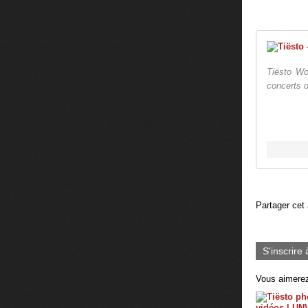
Tiësto Wor
concerts o
Partager cet 
S'inscrire 
Vous aimerez