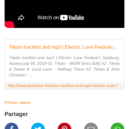
Tiësto tracklist and mp3 | Electric Love Festival | Salzburg, Austria - july 04, 2019 - √ TiestoLive - News Tiesto
Tiësto tracklist and mp3 | Electric Love Festival | Salzburg,
Austria july 04, 2019 01. Tiësto - WOW (Intro Edit) 02. Tiësto
& Dzeko ft. Lena Leon - Halfway There 03. Tiësto & John
Christian - ...
http://www.tiestolive.fr/tiesto-tracklist-and-mp3-electric-love-festival-salzburg-austria-july-04-2019
#Tiësto vidéos
Partager