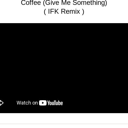
Coffee (Give Me Something)
( IFK Remix )