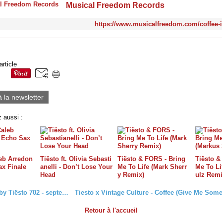
Musical Freedom Records
https://www.musicalfreedom.com/coffee-i
article
à la newsletter
 aussi :
leb Arredon
Tiësto ft. Olivia Sebasti
Tiësto & FORS - Bring
Tiësto &
ax Finale
anelli - Don’t Lose Your
Me To Life (Mark Sherr
Me To Li
Head
y Remix)
ulz Remi
Club Life by Tiësto 702 - september 11, 2020
Retour à l'accueil