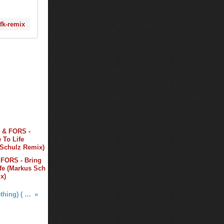
fk-remix
 FORS - Bring
fe (Markus Sch
x)
Tiesto x Vintage Culture - Coffee (Give Me Something) ( Jose Amnesia Remix )