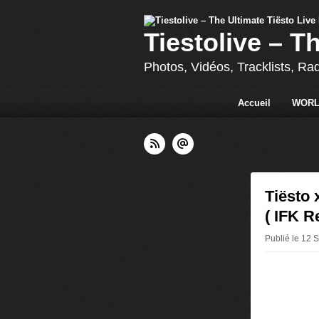
Tiestolive – T
Photos, Vidéos, Tracklists, Ra
Accueil
WORL
Tiësto 
( IFK R
Publié le 12 