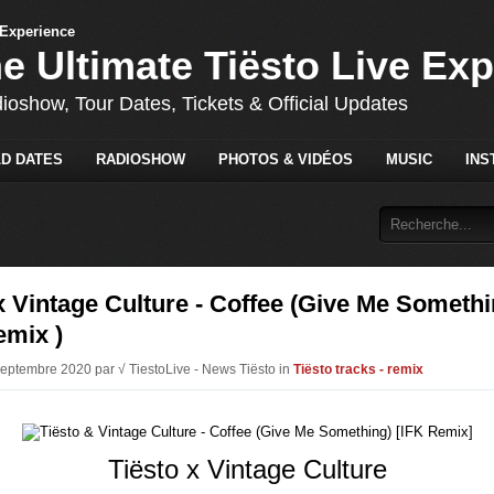
he Ultimate Tiësto Live Ex
dioshow, Tour Dates, Tickets & Official Updates
D DATES
RADIOSHOW
PHOTOS & VIDÉOS
MUSIC
INS
x Vintage Culture - Coffee (Give Me Somethi
emix )
Septembre 2020 par √ TiestoLive - News Tiësto in
Tiësto tracks - remix
Tiësto x Vintage Culture