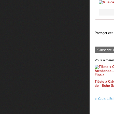
Partager cet 
S'inscrire 
Vous aimerez
Tiësto x Ca
do - Echo S