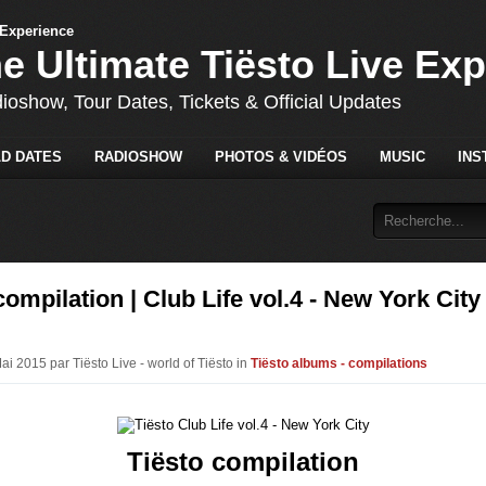
he Ultimate Tiësto Live Ex
dioshow, Tour Dates, Tickets & Official Updates
D DATES
RADIOSHOW
PHOTOS & VIDÉOS
MUSIC
INS
compilation | Club Life vol.4 - New York City 
ai 2015 par Tiësto Live - world of Tiësto in
Tiësto albums - compilations
Tiësto compilation