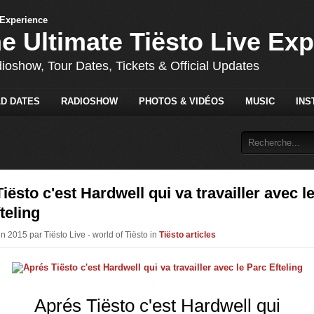
he Ultimate Tiësto Live Ex
dioshow, Tour Dates, Tickets & Official Updates
D DATES
RADIOSHOW
PHOTOS & VIDÉOS
MUSIC
INS
iësto c'est Hardwell qui va travailler avec l
teling
in 2015 par Tiësto Live - world of Tiësto in
Tiësto articles
Aprés Tiësto c'est Hardwell qui