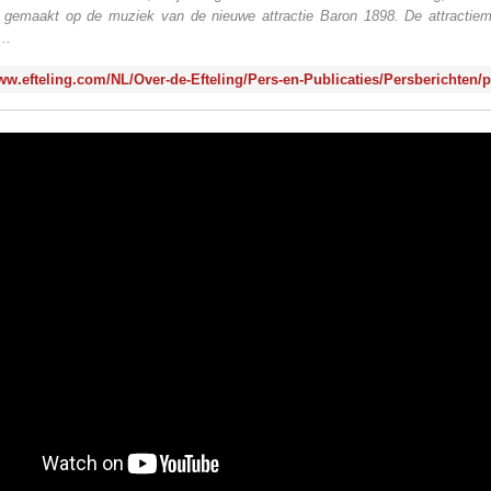
 gemaakt op de muziek van de nieuwe attractie Baron 1898. De attractie
..