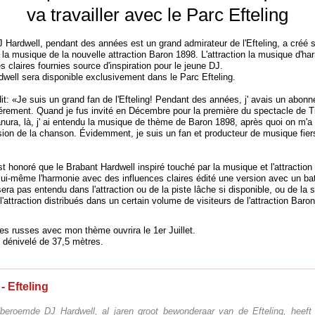
va travailler avec le Parc Efteling
 Hardwell, pendant des années est un grand admirateur de l'Efteling, a créé 
 la musique de la nouvelle attraction Baron 1898. L'attraction la musique d'h
s claires fournies source d'inspiration pour le jeune DJ.
dwell sera disponible exclusivement dans le Parc Efteling.
it: «Je suis un grand fan de l'Efteling!
Pendant des années, j' avais un abonn
iérement.
Quand je fus invité en Décembre pour la première du spectacle de T
anura,
là, j' ai entendu la musique de thème de Baron 1898, après quoi on m'
rsion de la chanson.
Évidemment, je suis un fan et producteur de musique fiers
st honoré que le Brabant Hardwell inspiré touché par la musique et l'attraction
lui-même l'harmonie avec des influences claires édité une version avec un b
ra pas entendu dans l'attraction ou de la piste lâche si disponible, ou de la 
l'attraction distribués dans un certain volume de visiteurs de l'attraction Bar
es russes
avec mon
thème
ouvrira
le 1er
Juillet
.
 dénivelé de
37,5
mètres
.
 - Efteling
beroemde DJ Hardwell, al jaren groot bewonderaar van de Efteling, heeft