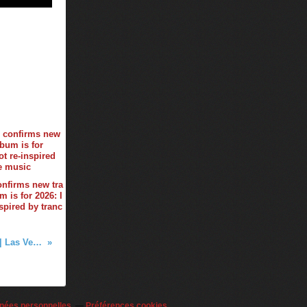
onfirms new tra
 is for 2026: I
spired by tranc
Tiësto photos | Wet Republic | Las Vegas, NV - june 07, 2015
nées personnelles
Préférences cookies