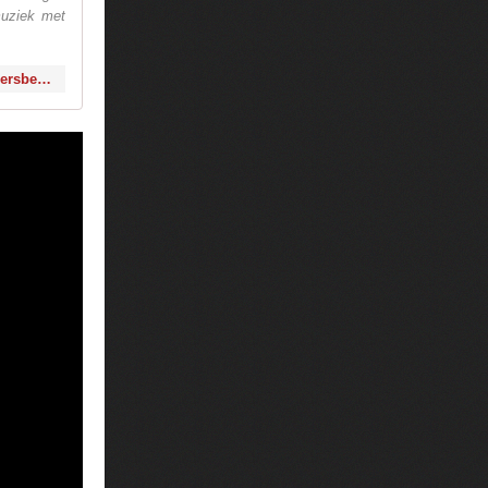
muziek met
http://www.efteling.com/NL/Over-de-Efteling/Pers-en-Publicaties/Persberichten/persberichten-persberichten/Hardwell-maakt-remix-van-muziek-nieuwe-Efteling-attractie.html