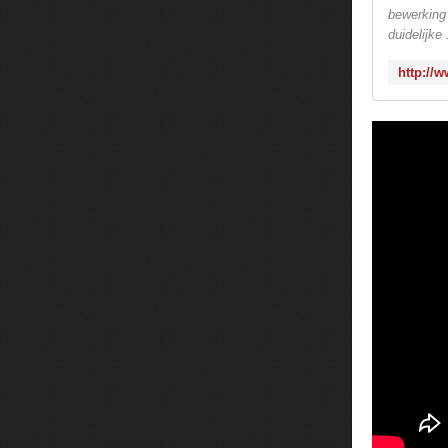
bewerking
duidelijke .