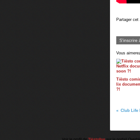
Partager cet 
S'inscrire 
Vous aimerez
Tiësto comin
lix documen
?!
Voir le profil de
Tiëstolive
sur le portail Overb