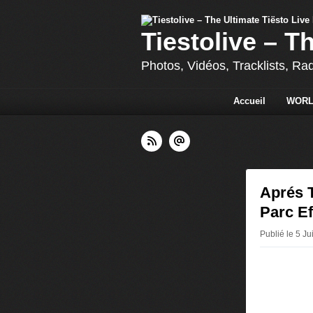
Tiestolive – T
Photos, Vidéos, Tracklists, Ra
Accueil
WORL
Aprés T
Parc Ef
Publié le 5 Ju