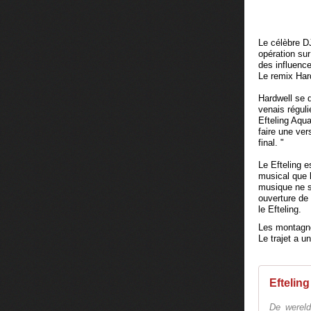
Le célèbre DJ
opération sur
des influence
Le remix Har
Hardwell se d
venais régul
Efteling Aqu
faire une ve
final. "
Le Efteling e
musical que 
musique ne se
ouverture de 
le Efteling.
Les montagn
Le trajet
a
un
Efteling
De wereld