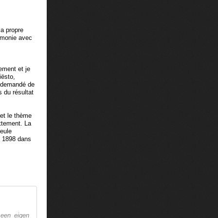
sa propre
armonie avec
ement et je
iësto,
a demandé de
 du résultat
 et le thème
attement.
La
seule
on 1898 dans
 een eigen