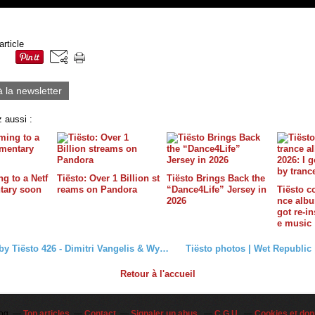
article
à la newsletter
 aussi :
g to a Netf
Tiësto: Over 1 Billion st
Tiësto Brings Back the
tary soon
reams on Pandora
“Dance4Life” Jersey in
Tiësto c
2026
nce album
got re-in
e music
Club Life by Tiësto 426 - Dimitri Vangelis & Wyman guest mix - may 29, 2015
Retour à l'accueil
log
Top articles
Contact
Signaler un abus
C.G.U.
Cookies et don