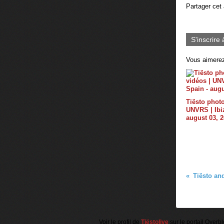
Partager cet 
S'inscrire 
Vous aimerez
Tiësto photo
UNVRS | Ibiz
august 03, 
Voir le profil de
Tiëstolive
sur le portail Overb