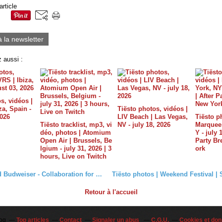
article
à la newsletter
 aussi :
s, vidéos |
a, Spain -
Tiësto photos, vidéos |
2026
LIV Beach | Las Vegas,
Tiësto p
Tiësto tracklist, mp3, vi
NV - july 18, 2026
Marquee 
déo, photos | Atomium
Y - july 
Open Air | Brussels, Be
Party B
lgium - july 31, 2026 | 3
ork
hours, Live on Twitch
Tiësto and Budweiser - Collaboration for new Beer and Exclusive track
Retour à l'accueil
log
Top articles
Contact
Signaler un abus
C.G.U.
Cookies et don