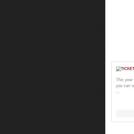
This year 
you can on
...