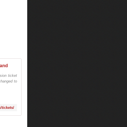
land
sion ticket
 changed to
/tickets/