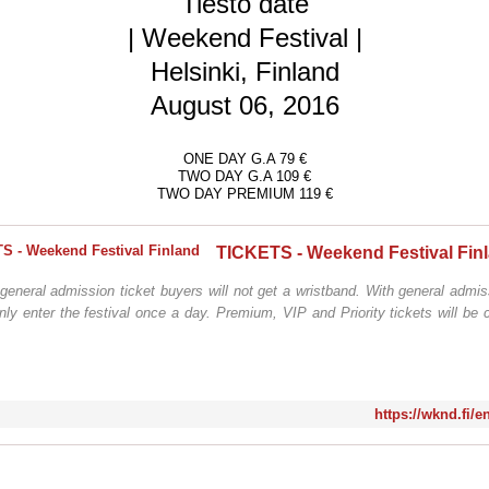
Tiësto date
| Weekend Festival |
Helsinki, Finland
August 06, 2016
ONE DAY G.A 79 €
TWO DAY G.A 109 €
TWO DAY PREMIUM 119 €
TICKETS - Weekend Festival Fin
general admission ticket buyers will not get a wristband. With general admis
ly enter the festival once a day. Premium, VIP and Priority tickets will be
https://wknd.fi/en