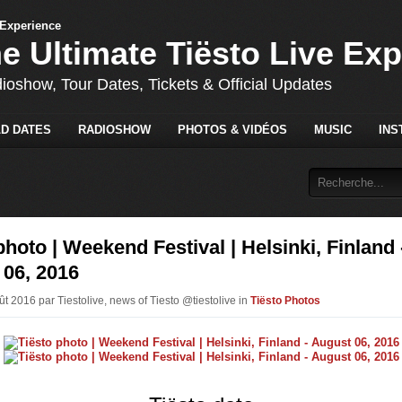
he Ultimate Tiësto Live Ex
dioshow, Tour Dates, Tickets & Official Updates
D DATES
RADIOSHOW
PHOTOS & VIDÉOS
MUSIC
INS
photo | Weekend Festival | Helsinki, Finland 
 06, 2016
ût 2016 par Tiestolive, news of Tiesto @tiestolive in
Tiësto Photos