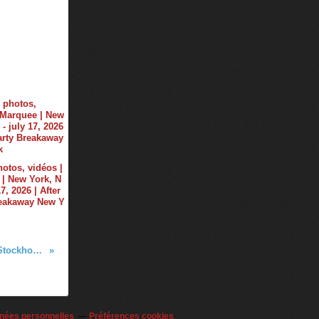
hotos, vidéos |
| New York, N
17, 2026 | After
reakaway New Y
Tiësto photos | Weekend Festival | Stockholm, Sweden - August 06, 2016
nées personnelles
Préférences cookies