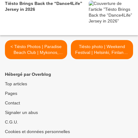
Tiësto Brings Back the “Dance4Life”
Jersey in 2026
< Tiësto Photos | Paradise
Tiësto photo | Weekend
Beach Club | Mykonos,
Festival | Helsinki, Finland -
Greece - August 03, 2016
August 06, 2016 >
Hébergé par Overblog
Top articles
Pages
Contact
Signaler un abus
C.G.U.
Cookies et données personnelles