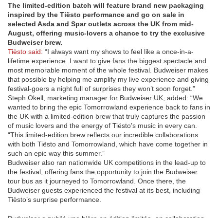
The limited-edition batch will feature brand new packaging
inspired by the Tiësto performance and go on sale in
selected
Asda and Spar
outlets across the UK from mid-
August, offering music-lovers a chance to try the exclusive
Budweiser brew.
Tiësto said:
“I always want my shows to feel like a once-in-a-
lifetime experience. I want to give fans the biggest spectacle and
most memorable moment of the whole festival. Budweiser makes
that possible by helping me amplify my live experience and giving
festival-goers a night full of surprises they won’t soon forget.”
Steph Okell, marketing manager for Budweiser UK, added: “We
wanted to bring the epic Tomorrowland experience back to fans in
the UK with a limited-edition brew that truly captures the passion
of music lovers and the energy of Tiësto’s music in every can.
“This limited-edition brew reflects our incredible collaborations
with both Tiësto and Tomorrowland, which have come together in
such an epic way this summer.”
Budweiser also ran nationwide UK competitions in the lead-up to
the festival, offering fans the opportunity to join the Budweiser
tour bus as it journeyed to Tomorrowland. Once there, the
Budweiser guests experienced the festival at its best, including
Tiësto’s surprise performance.