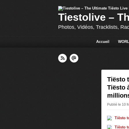
Tiestolive – T
Photos, Vidéos, Tracklists, Ra
Accueil
WORL
Tiësto 
Tiësto 
million
Publié le 10 M