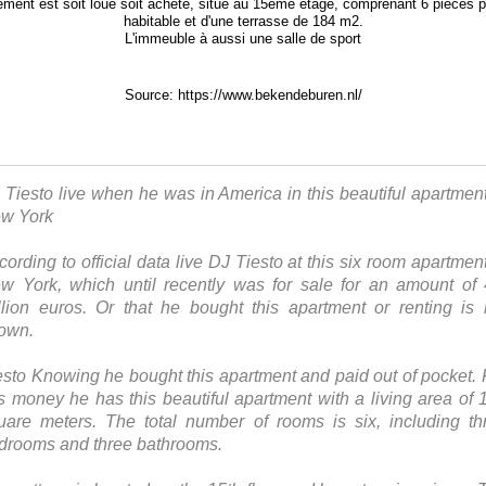
ement est soit loué soit acheté, situé au 15éme étage, comprenant 6 piéces 
habitable et d'une terrasse de 184 m2.
L'immeuble à aussi une salle de sport
Source: https://www.bekendeburen.nl/
 Tiesto live when he was in America in this beautiful apartment
w York
cording to official data live DJ Tiesto at this six room apartment
w York, which until recently was for sale for an amount of 
llion euros. Or that he bought this apartment or renting is 
own.
esto Knowing he bought this apartment and paid out of pocket. 
is money he has this beautiful apartment with a living area of ​​
uare meters. The total number of rooms is six, including th
drooms and three bathrooms.