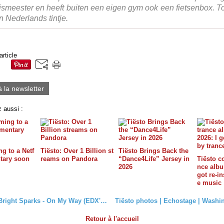
ismeester en heeft buiten een eigen gym ook een fietsenbox. T
n Nederlands tintje.
article
à la newsletter
 aussi :
g to a Netf
Tiësto: Over 1 Billion st
Tiësto Brings Back the
tary soon
reams on Pandora
“Dance4Life” Jersey in
Tiësto c
2026
nce album
got re-in
e music
Tiësto ft. Bright Sparks - On My Way (EDX's Miami Sunset Remix)
Retour à l'accueil