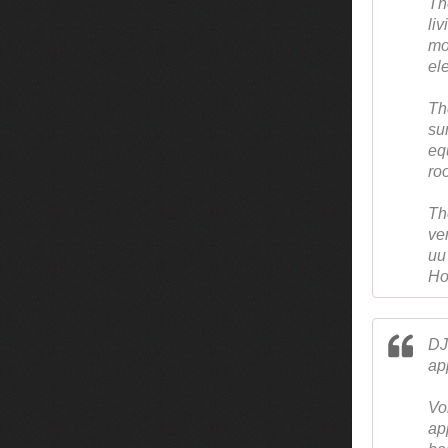
Th
li
mo
ele
Th
su
eq
ro
Th
ve
uu
Ho
DJ
ap
Vo
ap