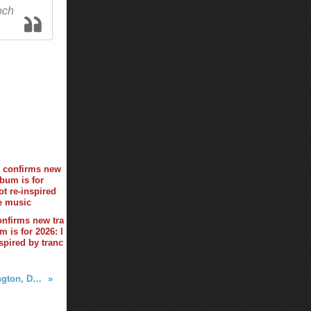
och
onfirms new tra
 is for 2026: I
spired by tranc
Tiësto photos | Echostage | Washington, DC - March 10 & 11, 2017