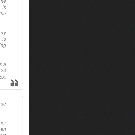
The
 is
the
ery
 is
ing
s a
 24
ox.
nde
mer
een