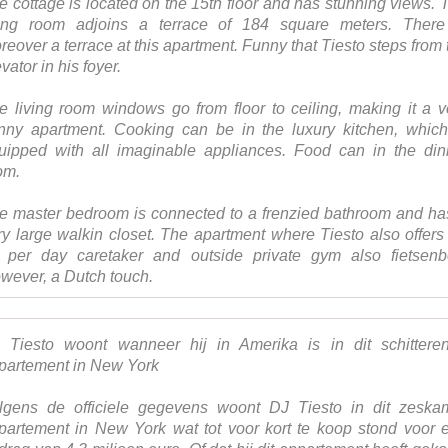
e cottage is located on the 15th floor and has stunning views. 
ving room adjoins a terrace of 184 square meters. There
reover a terrace at this apartment. Funny that Tiesto steps from 
vator in his foyer.
e living room windows go from floor to ceiling, making it a v
nny apartment. Cooking can be in the luxury kitchen, which
uipped with all imaginable appliances. Food can in the din
om.
e master bedroom is connected to a frenzied bathroom and ha
ry large walkin closet. The apartment where Tiesto also offers
 per day caretaker and outside private gym also fietsenb
wever, a Dutch touch.
 Tiesto woont wanneer hij in Amerika is in dit schittere
partement in New York
lgens de officiele gegevens woont DJ Tiesto in dit zeska
partement in New York wat tot voor kort te koop stond voor 