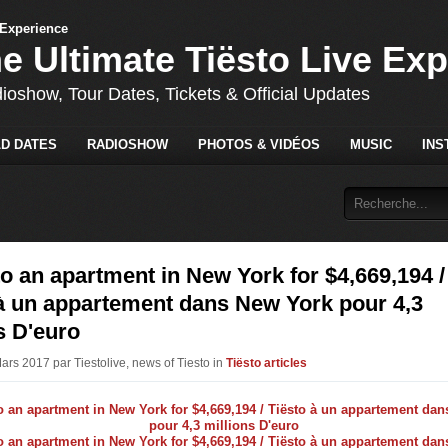
he Ultimate Tiësto Live Ex
dioshow, Tour Dates, Tickets & Official Updates
D DATES
RADIOSHOW
PHOTOS & VIDÉOS
MUSIC
INS
to an apartment in New York for $4,669,194 /
à un appartement dans New York pour 4,3
s D'euro
ars 2017 par Tiestolive, news of Tiesto in
Tiësto articles