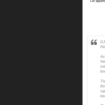
Cet appart
DJ
Ne
Ac
Ne
mi
kn
Ti
th
sq
be