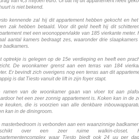
drag van 4,3 miljoen euro. Of dat hij dit appartement heeft geko
huurt is niet bekend.
esto kennende zal hij dit appartement hebben gekocht en het 
gen zak hebben betaald. Voor dit geld heeft hij dit schittere
partement met een woonoppervlakte van 185 vierkante meter. 
taal aantal kamers bedraagt zes, waaronder drie slaapkamers
ie badkamers.
t optrekje is gelegen op de 15e verdieping en heeft een prach
tzicht. De woonkamer grenst aan een terras van 184 vierka
ter. Er bevindt zich overigens nog een terras aan dit apparteme
ppig is dat Tiesto vanuit de lift in zijn foyer stapt.
 ramen van de woonkamer gaan van vloer tot aan plafo
ardoor het een zeer zonnig appartement is. Koken kan in de z
xe keuken, die is voorzien van alle denkbare inbouwapparatu
en kan in de diningroom.
 masterbedroom is verbonden aan een waanzinnige badkamer
eschikt over een zeer ruime walkin-closet. H
partementencomplex waar Tiesto biedt ook 24 uu per da