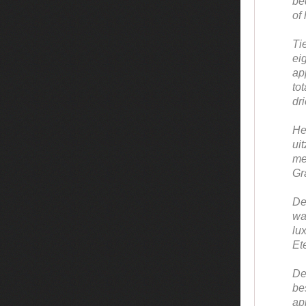
be
of 
Ti
ei
ap
to
dr
He
ui
me
Gra
De
wa
lu
Et
De
b
ap