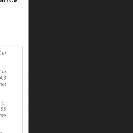
pour 185 m2
 in
 in
4.3
not
For
185
ree