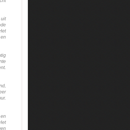
cht
uit
nde
Het
 en
tig
nte
nt.
nd,
eer
ur.
 en
et
gen