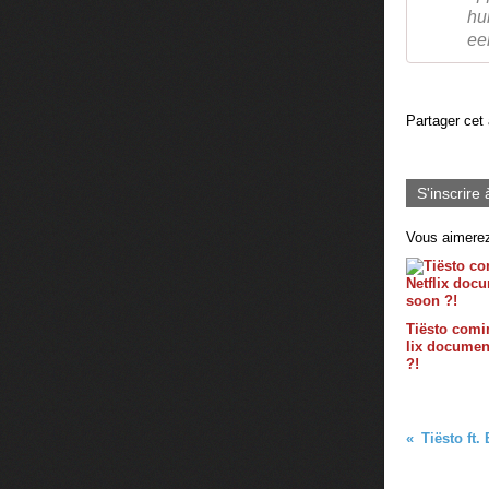
hu
ee
Partager cet 
S'inscrire 
Vous aimerez
Tiësto comin
lix documen
?!