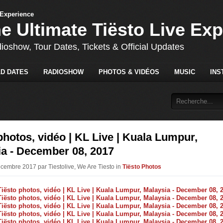
he Ultimate Tiësto Live Ex
dioshow, Tour Dates, Tickets & Official Updates
D DATES
RADIOSHOW
PHOTOS & VIDÉOS
MUSIC
INS
photos, vidéo | KL Live | Kuala Lumpur,
ia - December 08, 2017
écembre 2017 par Tiestolive, We Are Tiesto in
Tiësto Photos