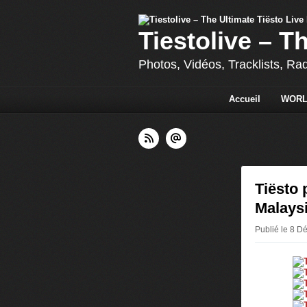
Tiestolive – T
Photos, Vidéos, Tracklists, Ra
Accueil
WORL
Tiësto 
Malays
Publié le 8 D