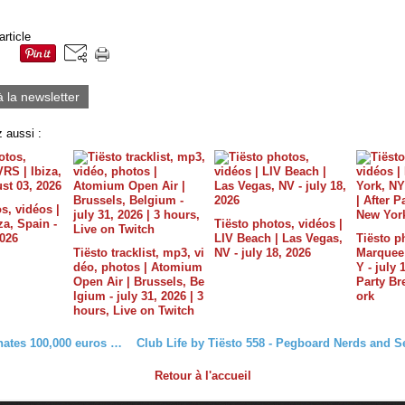
article
à la newsletter
 aussi :
s, vidéos |
a, Spain -
Tiësto photos, vidéos |
2026
LIV Beach | Las Vegas,
Tiësto p
Tiësto tracklist, mp3, vi
NV - july 18, 2026
Marquee 
déo, photos | Atomium
Y - july 
Open Air | Brussels, Be
Party B
lgium - july 31, 2026 | 3
ork
hours, Live on Twitch
Tiësto donates 100,000 euros to charities in Breda
Retour à l'accueil