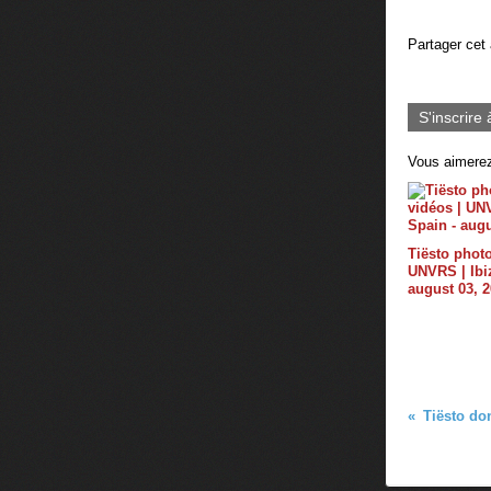
Partager cet 
S'inscrire 
Vous aimerez
Tiësto photo
UNVRS | Ibiz
august 03, 