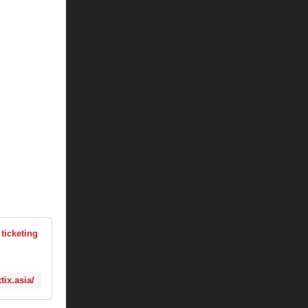
BoxTix Asia | A comprehensive ticketing company ca
tix.asia/