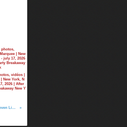
hotos, vidéos |
| New York, N
17, 2026 | After
reakaway New Y
Club Life by Tiësto 558 - Pegboard Nerds and Seven Lions guestmix - december 08, 2017