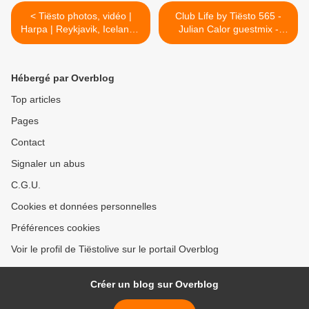
< Tiësto photos, vidéo |
Club Life by Tiësto 565 -
Harpa | Reykjavik, Iceland -
Julian Calor guestmix -
January 22, 2018
january 26, 2018 >
Hébergé par Overblog
Top articles
Pages
Contact
Signaler un abus
C.G.U.
Cookies et données personnelles
Préférences cookies
Voir le profil de Tiëstolive sur le portail Overblog
Créer un blog sur Overblog