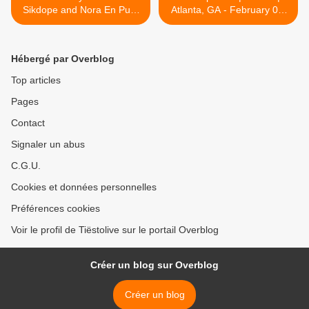
Sikdope and Nora En Pure
Atlanta, GA - February 01,
guestmix - february 08,
2019 >
2019
Hébergé par Overblog
Top articles
Pages
Contact
Signaler un abus
C.G.U.
Cookies et données personnelles
Préférences cookies
Voir le profil de Tiëstolive sur le portail Overblog
Créer un blog sur Overblog
Créer un blog