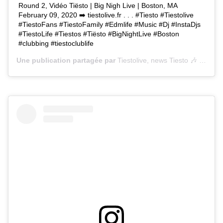
Round 2, Vidéo Tiësto | Big Nigh Live | Boston, MA
February 09, 2020 ➡️ tiestolive.fr . . . #Tiesto #Tiestolive
#TiestoFans #TiestoFamily #Edmlife #Music #Dj #InstaDjs
#TiestoLife #Tiestos #Tiësto #BigNightLive #Boston
#clubbing #tiestoclublife
Une publication partagée par
Tiestolive, news Tiesto 🎶
(@tiestolive_) le