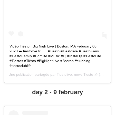
Vidéo Tiësto | Big Nigh Live | Boston, MA February 08,
2020 ➡️ tiestolive.fr . . . #Tiesto #Tiestolive #TiestoFans
#TiestoFamily #Edmlife #Music #Dj #InstaDjs #TiestoLife
#Tiestos #Tiësto #BigNightLive #Boston #clubbing
#tiestoclublife
Une publication partagée par
Tiestolive, news Tiesto 🎶
(@tiestolive_) le
day 2 - 9 february