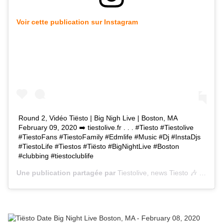
Voir cette publication sur Instagram
Round 2, Vidéo Tiësto | Big Nigh Live | Boston, MA
February 09, 2020 ➡️ tiestolive.fr . . . #Tiesto #Tiestolive
#TiestoFans #TiestoFamily #Edmlife #Music #Dj #InstaDjs
#TiestoLife #Tiestos #Tiësto #BigNightLive #Boston
#clubbing #tiestoclublife
Une publication partagée par
Tiestolive, news Tiesto 🎶
(@tiestolive_) le