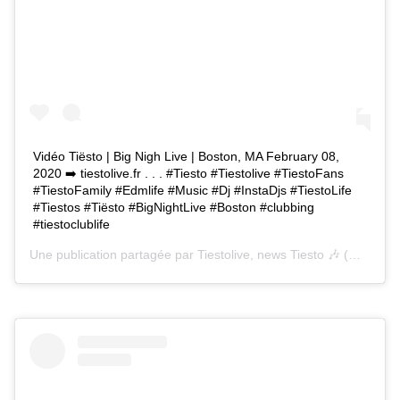
Vidéo Tiësto | Big Nigh Live | Boston, MA February 08,
2020 ➡️ tiestolive.fr . . . #Tiesto #Tiestolive #TiestoFans
#TiestoFamily #Edmlife #Music #Dj #InstaDjs #TiestoLife
#Tiestos #Tiësto #BigNightLive #Boston #clubbing
#tiestoclublife
Une publication partagée par
Tiestolive, news Tiesto 🎶
(@tiestolive_) le