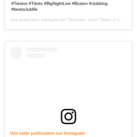
#Tiestos #Tiësto #BigNightLive #Boston #clubbing
#tiestoclublife
Une publication partagée par
Tiestolive, news Tiesto 🎶
(@tiestolive_) le
Voir cette publication sur Instagram