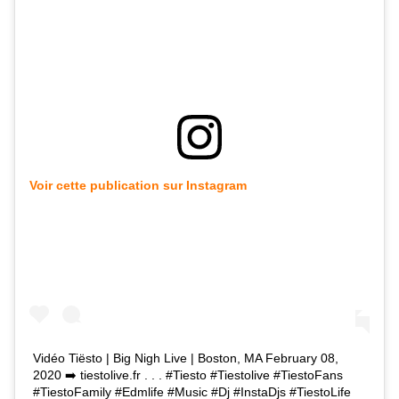
Voir cette publication sur Instagram
Vidéo Tiësto | Big Nigh Live | Boston, MA February 08,
2020 ➡️ tiestolive.fr . . . #Tiesto #Tiestolive #TiestoFans
#TiestoFamily #Edmlife #Music #Dj #InstaDjs #TiestoLife