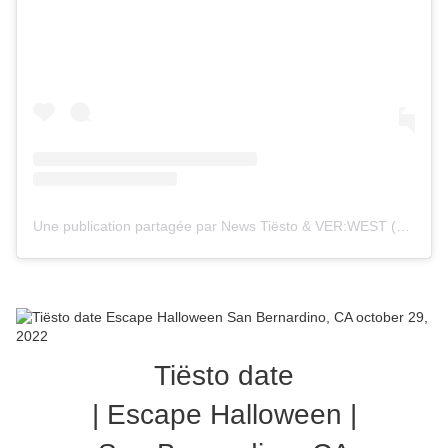
Une publication partagée par News Tiësto & VER:WEST (@tiestolive_)
Tiësto date
| Escape Halloween |