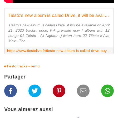
Tiësto's new album is called Drive, it will be available on April 21, 2023 - tracks, price, link pre-sale now ! - Tiestolive, website Tiesto
Tiësto's new album is called Drive, it will be available on April
21, 2023 tracks, price, link pre-sale now ! album with 12
songs 01 Tiësto - All Nighter -) listen here 02 Tiësto x Ava
Max - The...
https://www.tiestolive.fr/tiesto-new-album-is-called-drive-buy-link-tracklist-2023
#Tiësto tracks - remix
Partager
Vous aimerez aussi