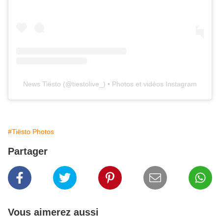
News Tiësto
(@
tiestolive_
) • Photos et vidéos Instagram
#Tiësto Photos
Partager
Vous aimerez aussi