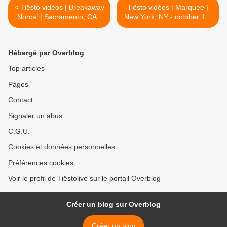
< Tiësto vidéos | Breakaway
Tiësto vidéos | Marquee |
Norcal | Sacramento, CA -
New York, NY - october 16,
october 11, 2025
2025 >
Hébergé par Overblog
Top articles
Pages
Contact
Signaler un abus
C.G.U.
Cookies et données personnelles
Préférences cookies
Voir le profil de Tiëstolive sur le portail Overblog
Créer un blog sur Overblog
Créer un blog