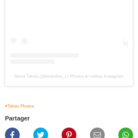
News Tiësto
(@
tiestolive_
) • Photos et vidéos Instagram
#Tiësto Photos
Partager