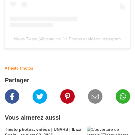
News Tiësto
(@
tiestolive_
) • Photos et vidéos Instagram
#Tiësto Photos
Partager
Vous aimerez aussi
Tiësto photos, vidéos | UNVRS | Ibiza,
Spain - august 03, 2026