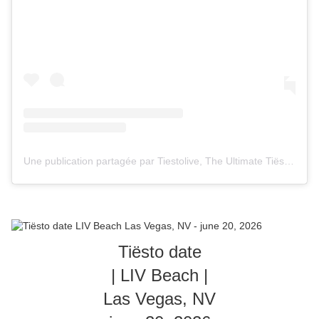
Une publication partagée par Tiestolive, The Ultimate Tiësto Live Experience (@tiestolive_)
Tiësto date
| LIV Beach |
Las Vegas, NV