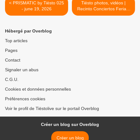
< PRISMATIC by Tiësto 025
Tiësto photos, vidéos |
- june 19, 2026
Recinto Conciertos Ferial |
Torrejón de Ardoz, Spain -
june 22, 2026 >
Hébergé par Overblog
Top articles
Pages
Contact
Signaler un abus
C.G.U.
Cookies et données personnelles
Préférences cookies
Voir le profil de Tiëstolive sur le portail Overblog
Créer un blog sur Overblog
Créer un blog