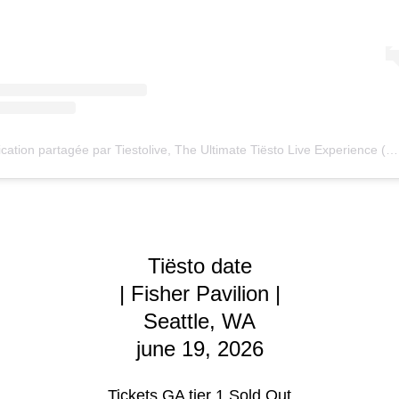
Une publication partagée par Tiestolive, The Ultimate Tiësto Live Experience (@tiestolive_)
Tiësto date
| Fisher Pavilion |
Seattle, WA
june 19, 2026
Tickets GA tier 1 Sold Out