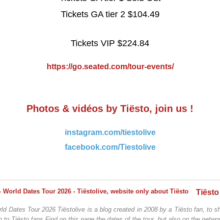
Tickets GA tier 2 $104.49
Tickets VIP $224.84
https://go.seated.com/tour-events/
Photos & vidéos by Tiësto, join us !
instagram.com/tiestolive
facebook.com/Tiestolive
ld Dates Tour 2026 Tiëstolive is a blog created in 2008 by a Tiësto fan, to sh
n to Tiësto fans Find on this page the dates of the tour. but also on the networ