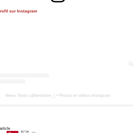
profil sur Instagram
News Tiësto
(@
tiestolive_
) • Photos et vidéos Instagram
article