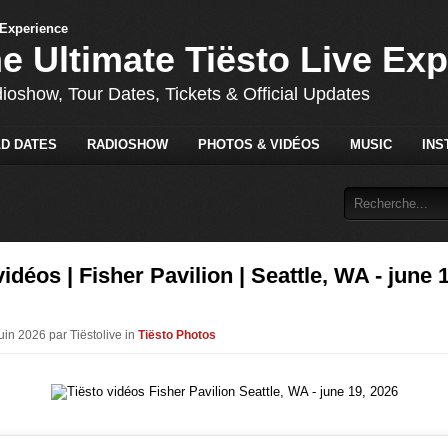
he Ultimate Tiësto Live Ex
dioshow, Tour Dates, Tickets & Official Updates
D DATES
RADIOSHOW
PHOTOS & VIDÉOS
MUSIC
INS
vidéos | Fisher Pavilion | Seattle, WA - june 
uin 2026 par Tiëstolive in
Tiësto Photos