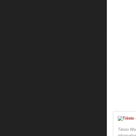
Tiësto Wor
informatio