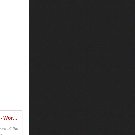
Tiësto - World Dates Tour 2026 - Tiëstolive, website only about Tiësto
are all the
ks:...