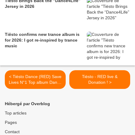
Tiësto Brings Back the “Dance4Life”
Jersey in 2026
Tiësto confirms new trance album is
for 2026: I got re-inspired by trance
music
< Tiësto Dance (RED) Save
Tiësto - RED live &
Lives N°1 Top album Dance
Donation ! >
US, top chart world...
Hébergé par Overblog
Top articles
Pages
Contact