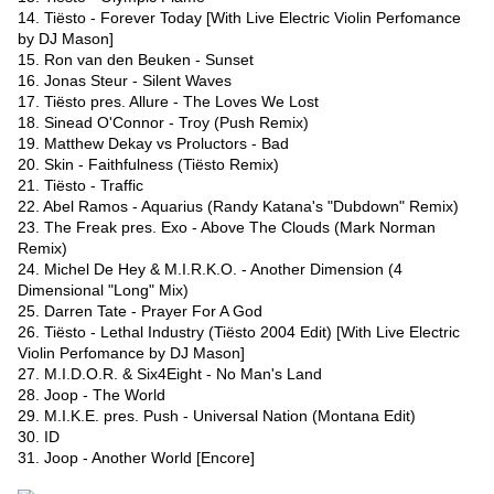
14. Tiësto - Forever Today [With Live Electric Violin Perfomance
by DJ Mason]
15. Ron van den Beuken - Sunset
16. Jonas Steur - Silent Waves
17. Tiësto pres. Allure - The Loves We Lost
18. Sinead O'Connor - Troy (Push Remix)
19. Matthew Dekay vs Proluctors - Bad
20. Skin - Faithfulness (Tiësto Remix)
21. Tiësto - Traffic
22. Abel Ramos - Aquarius (Randy Katana's "Dubdown" Remix)
23. The Freak pres. Exo - Above The Clouds (Mark Norman
Remix)
24. Michel De Hey & M.I.R.K.O. - Another Dimension (4
Dimensional "Long" Mix)
25. Darren Tate - Prayer For A God
26. Tiësto - Lethal Industry (Tiësto 2004 Edit) [With Live Electric
Violin Perfomance by DJ Mason]
27. M.I.D.O.R. & Six4Eight - No Man's Land
28. Joop - The World
29. M.I.K.E. pres. Push - Universal Nation (Montana Edit)
30. ID
31. Joop - Another World [Encore]