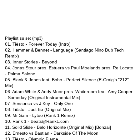
Playlist su set (mp3)
01. Tiësto - Forever Today (Intro)
02. Hammer & Bennet - Language (Santiago Nino Dub Tech
Remix)
03. Inner Stories - Beyond
04. Jonas Steur pres. Estuera vs Paul Moelands pres. Re:Locate
- Palma Salone
05. Blank & Jones feat. Bobo - Perfect Silence (E-Craig's "212"
Mix)
06. Adam White & Andy Moor pres. Whiteroom feat. Amy Cooper
- Someday (Original Instrumental Mix)
07. Sensorica vs J Key - Only One
08. Tiësto - Just Be (Original Mix)
09. Mr Sam - Lyteo (Rank 1 Remix)
10. Rank 1 - Beats@Rank1.com
11. Solid Slide - Belo Horizonte (Original Mix) [Bonzai]
12. Ernesto vs Bastian - Darkside Of The Moon
13. Tiësto - Olympic Flame