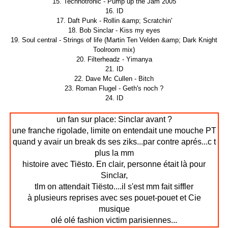
15. Technotronic - Pump up the Jam 2005
16. ID
17. Daft Punk - Rollin &amp; Scratchin'
18. Bob Sinclar - Kiss my eyes
19. Soul central - Strings of life (Martin Ten Velden &amp; Dark Knight
Toolroom mix)
20. Filterheadz - Yimanya
21. ID
22. Dave Mc Cullen - Bitch
23. Roman Flugel - Geth's noch ?
24. ID
un fan sur place:
Sinclar avant ?
une franche rigolade, limite on entendait une mouche PT
quand y avair un break ds ses ziks...par contre aprés...c t
plus la mm
histoire avec Tiësto. En clair, personne était là pour
Sinclar,
tlm on attendait Tiësto....il s'est mm fait siffler
à plusieurs reprises avec ses pouet-pouet et Cie
musique
olé olé fashion victim parisiennes...