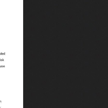
nded
isk
buse
n
x