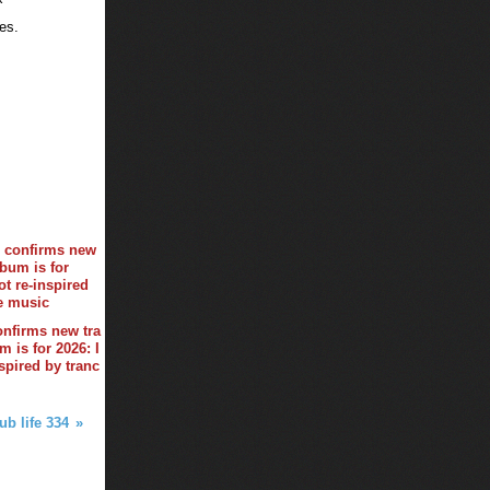
res
.
onfirms new tra
 is for 2026: I
spired by tranc
ub life 334