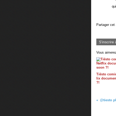
qu
Partager cet 
S'inscrire 
Vous aimerez
Tiësto comin
lix documen
?!
@tiesto p