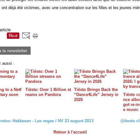
i ont
déjà été victimes
,
avec
une concentration
sur les filles
et les jeunes mè
article
à la newsletter
 aussi :
g to a Netf
Tiësto: Over 1 Billion st
Tiësto Brings Back the
tary soon
reams on Pandora
“Dance4Life” Jersey in
Tiësto c
2026
nce album
got re-in
e music
hotos: Hakkasan - Las vegas / NV 23 august 2013
@tiesto cl
Retour à l'accueil