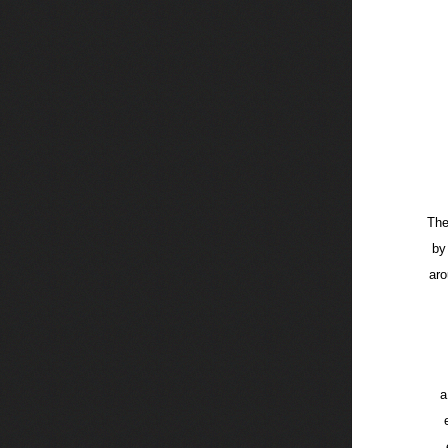
The
by
aro
a