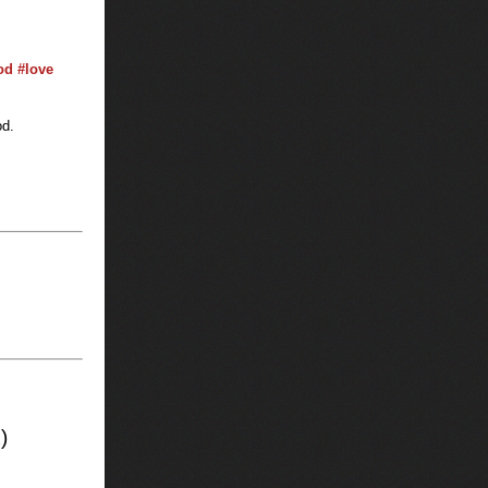
.
od
‎#
love
od.
)