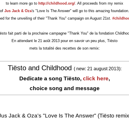
to learn more go to
http://childhood.org/
. All proceeds from my remix
of
Jus Jack & Oza
's "Love Is The Answer" will go to this amazing foundation
ed for the unveiling of their "Thank You" campaign on August 21st.
‎#
childho
ësto fait parti de la prochaine campagne "Thank You" de la fondation Childho
En attendant le 21 août 2013 pour en savoir un peu plus, Tiësto
mets la totalité des recettes de son remix:
Tiësto and Childhood
( new: 21 august 2013):
Dedicate a song Tiësto,
click here
,
choice song and message
Jus Jack & Oza's "Love Is The Answer" (Tiësto remix