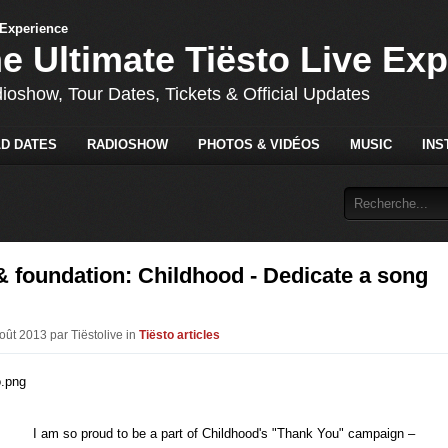
he Ultimate Tiësto Live Ex
dioshow, Tour Dates, Tickets & Official Updates
D DATES
RADIOSHOW
PHOTOS & VIDÉOS
MUSIC
INS
& foundation: Childhood - Dedicate a song
oût 2013 par Tiëstolive in
Tiësto articles
I am so proud to be a part of Childhood's "Thank You" campaign –