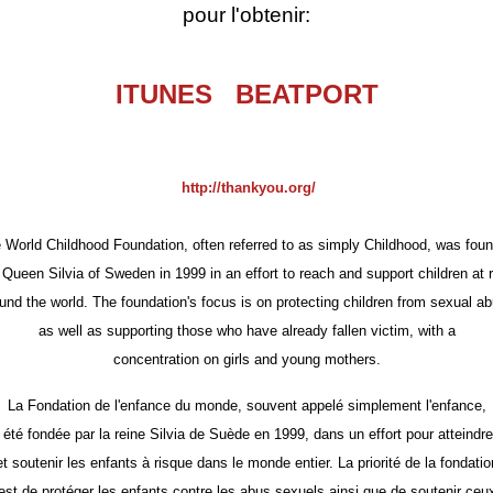
pour l'obtenir:
ITUNES
BEATPORT
http://thankyou.org/
 World Childhood Foundation, often referred to as simply Childhood, was fou
 Queen Silvia of Sweden in 1999 in an effort to reach and support children at r
und the world. The foundation's focus is on protecting children from sexual a
as well as supporting those who have already fallen victim, with a
concentration on girls and young mothers.
La Fondation
de l'enfance
du monde
,
souvent appelé
simplement
l'enfance
,
 été fondée
par la reine
Silvia de Suède
en 1999, dans
un effort pour atteindre
et soutenir les enfants
à risque
dans le monde entier
.
La priorité de la
fondatio
est
de
protéger les enfants
contre les abus sexuels
ainsi que de soutenir
ceu