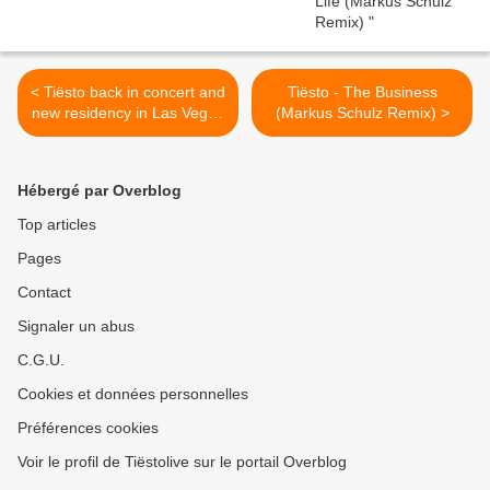
< Tiësto back in concert and
Tiësto - The Business
new residency in Las Vegas
(Markus Schulz Remix) >
for 2021, The Zouk
Nightclub and Ayu Dayclub
Hébergé par Overblog
Top articles
Pages
Contact
Signaler un abus
C.G.U.
Cookies et données personnelles
Préférences cookies
Voir le profil de Tiëstolive sur le portail Overblog