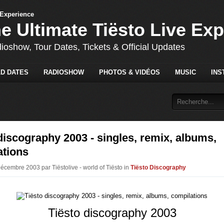
he Ultimate Tiësto Live Ex
dioshow, Tour Dates, Tickets & Official Updates
D DATES
RADIOSHOW
PHOTOS & VIDÉOS
MUSIC
INS
discography 2003 - singles, remix, albums,
ations
Décembre 2003 par Tiëstolive - world of Tiësto in
Tiësto Discography
Tiësto discography 2003