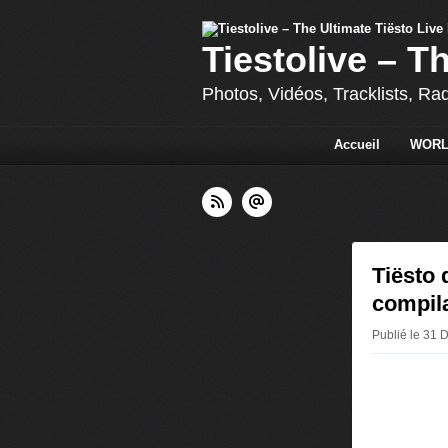
Tiestolive – T
Photos, Vidéos, Tracklists, Ra
Accueil
WORL
Tiësto 
compil
Publié le 31 