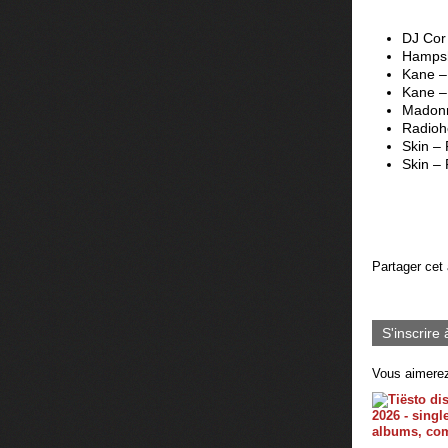
DJ Cor
Hampshi
Kane –
Kane –
Madonn
Radiohe
Skin – 
Skin – 
Partager cet 
S'inscrire 
Vous aimerez