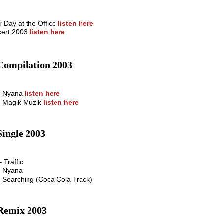
 Day at the Office
listen here
cert 2003
listen here
Compilation 2003
 - Nyana
listen here
 - Magik Muzik
listen here
Single 2003
– Traffic
- Nyana
- Searching (Coca Cola Track)
Remix 2003