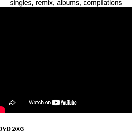
singles, remix, albums, compilations
 DVD 2003