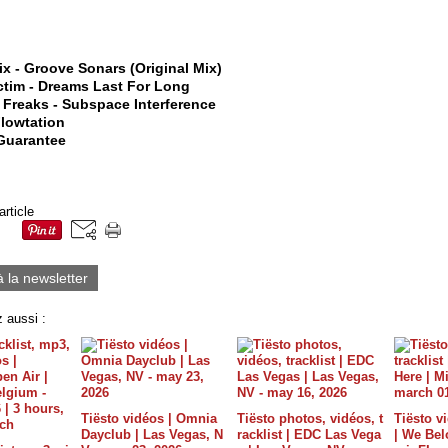
ix - Groove Sonars (Original Mix)
ictim - Dreams Last For Long
l Freaks - Subspace Interference
Flowtation
 Guarantee
article
à la newsletter
 aussi :
Tiësto vidéos | Omnia
Tiësto photos, vidéos, t
Tiësto vi
Dayclub | Las Vegas, N
racklist | EDC Las Vega
| We Bel