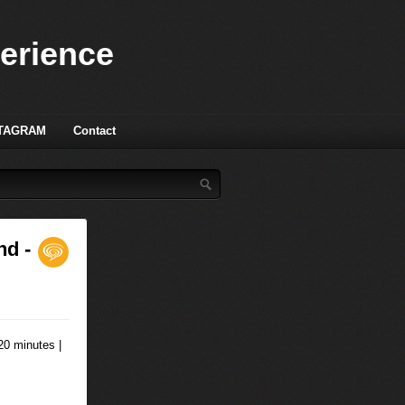
perience
TAGRAM
Contact
nd -