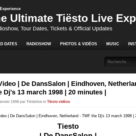
he Ultimate Tiësto Live Ex
dioshow, Tour Dates, Tickets & Official Updates
D DATES
RADIOSHOW
PHOTOS & VIDÉOS
MUSIC
INS
Video | De DansSalon | Eindhoven, Netherla
 Dj's 13 march 1998 | 20 minutes |
anvier 1998 par Tiëstolive in
Tiësto vidéos
Tiesto
| De DansSalon |