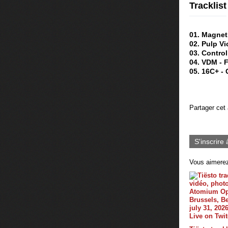
Tracklist
01. Magnet
02. Pulp V
03. Contro
04. VDM - 
05. 16C+ -
Partager cet 
S'inscrire 
Vous aimerez