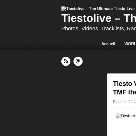
Tiestolive – T
Photos, Vidéos, Tracklists, Ra
Accueil
WORL
Tiesto 
TMF the
Publié le 25 J