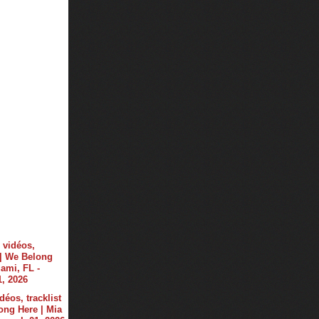
déos, tracklist
ong Here | Mia