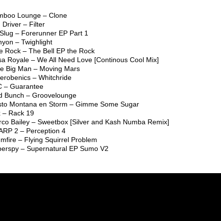
mboo Lounge – Clone
 Driver – Filter
 Slug – Forerunner EP Part 1
nyon – Twighlight
ue Rock – The Bell EP the Rock
sa Royale – We All Need Love [Continous Cool Mix]
tle Big Man – Moving Mars
kerobenics – Whitchride
C – Guarantee
ld Bunch – Groovelounge
esto Montana en Storm – Gimme Some Sugar
x – Rack 19
rco Bailey – Sweetbox [Silver and Kash Numba Remix]
ARP 2 – Perception 4
mfire – Flying Squirrel Problem
perspy – Supernatural EP Sumo V2