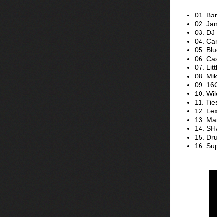
01. Ba
02. Jan
03. DJ
04. Ca
05. Bl
06. Ca
07. Lit
08. Mi
09. 16
10. Wi
11. Ti
12. Le
13. Ma
14. SH
15. Dru
16. Su