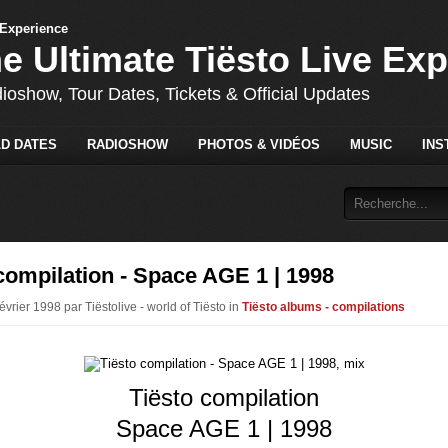
he Ultimate Tiësto Live Ex
dioshow, Tour Dates, Tickets & Official Updates
D DATES
RADIOSHOW
PHOTOS & VIDÉOS
MUSIC
INS
compilation - Space AGE 1 | 1998
évrier 1998 par Tiëstolive - world of Tiësto in
Tiësto albums - compilations
Tiësto compilation
Space AGE 1 | 1998