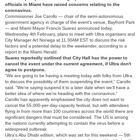
officials in Miami have raised concerns relating to the
coronavirus.
Commissioner Joe Carollo — chair of the semi-autonomous
government agency in charge of the event's venue, Bayfront Park
— and Miami Mayor Francis Suarez announced today,
Wednesday 4th February, plans to meet with Ultra organisers and
City Manager Art Noriega at 11.30AM EST to discuss the risk
factors and a potential delay to the weekender, according to a
report in the Miami Herald.
Suarez reportedly outlined that City Hall has the power to
cancel the event under the current agreement, if Ultra don't
agree to postpone.
“We are going to be having a meeting today with folks from Ultra
to discuss the possibility of them suspending the event,” Carollo
said. “We’re saying suspend it to a later date when we’ll have a
better idea of where we’re heading with the coronavirus.”
Carollo has apparently emphasised the city does not want to
cancel the 55,000-per-day-capacity festival, but with attendees
flying in from more than 100 countries across the world there are
significant dangers that must be considered. The US is among
the nations currently attempting to contain the virus before a
widespread outbreak.
Ultra's Abu Dhabi edition, which was set for this weekend — 5th