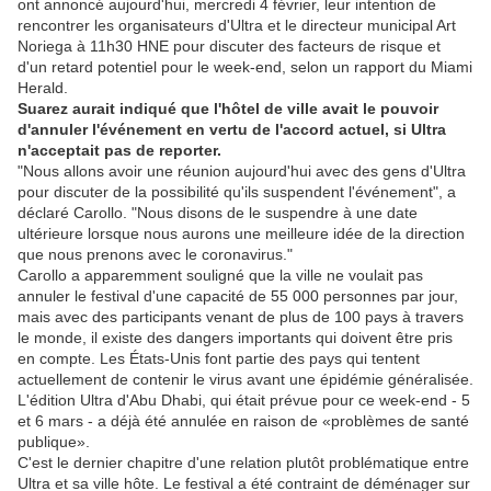
ont annoncé aujourd'hui, mercredi 4 février, leur intention de
rencontrer les organisateurs d'Ultra et le directeur municipal Art
Noriega à 11h30 HNE pour discuter des facteurs de risque et
d'un retard potentiel pour le week-end, selon un rapport du Miami
Herald.
Suarez aurait indiqué que l'hôtel de ville avait le pouvoir
d'annuler l'événement en vertu de l'accord actuel, si Ultra
n'acceptait pas de reporter.
"Nous allons avoir une réunion aujourd'hui avec des gens d'Ultra
pour discuter de la possibilité qu'ils suspendent l'événement", a
déclaré Carollo. "Nous disons de le suspendre à une date
ultérieure lorsque nous aurons une meilleure idée de la direction
que nous prenons avec le coronavirus."
Carollo a apparemment souligné que la ville ne voulait pas
annuler le festival d'une capacité de 55 000 personnes par jour,
mais avec des participants venant de plus de 100 pays à travers
le monde, il existe des dangers importants qui doivent être pris
en compte. Les États-Unis font partie des pays qui tentent
actuellement de contenir le virus avant une épidémie généralisée.
L'édition Ultra d'Abu Dhabi, qui était prévue pour ce week-end - 5
et 6 mars - a déjà été annulée en raison de «problèmes de santé
publique».
C'est le dernier chapitre d'une relation plutôt problématique entre
Ultra et sa ville hôte. Le festival a été contraint de déménager sur