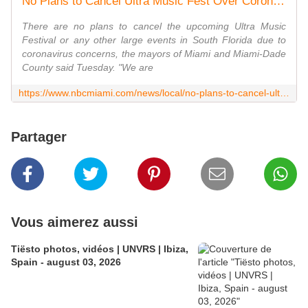
No Plans to Cancel Ultra Music Fest Over Coronavirus Concerns: Miami, Miami-Dade Mayors
There are no plans to cancel the upcoming Ultra Music
Festival or any other large events in South Florida due to
coronavirus concerns, the mayors of Miami and Miami-Dade
County said Tuesday. "We are
https://www.nbcmiami.com/news/local/no-plans-to-cancel-ultra-music-fest-over-coronavirus-concerns-miami-miami-dade-mayors/2200095/
Partager
Vous aimerez aussi
Tiësto photos, vidéos | UNVRS | Ibiza,
Spain - august 03, 2026