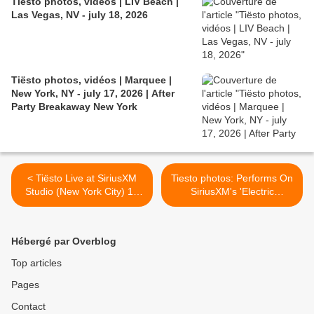
Tiësto photos, vidéos | LIV Beach |
Las Vegas, NV - july 18, 2026
Tiësto photos, vidéos | Marquee |
New York, NY - july 17, 2026 | After
Party Breakaway New York
< Tiësto Live at SiriusXM
Tiesto photos: Performs On
Studio (New York City) 16
SiriusXM's 'Electric
june 2014
Aquarium' June 16, 2014 -
New York City. >
Hébergé par Overblog
Top articles
Pages
Contact