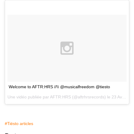
Welcome to AFTR:HRS //\\ @musicalfreedom @tiesto
Une vidéo publiée par AFTR:HRS (@aftrhrsrecords) le
23 Avril 2016 à 4h17 PDT
#Tiësto articles