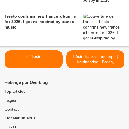
Tiësto confirms new trance album is
for 2026: I got re-inspired by trance
music
< #tiesto
Tiësto tracklist and mp3 |
Koningsdag | Breda,
Netherlands - april 27, 2016
>
Hébergé par Overblog
Top articles
Pages
Contact
Signaler un abus
C.G.U.