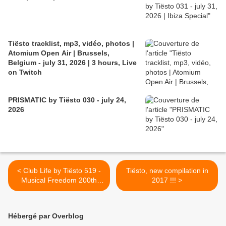
Tiësto tracklist, mp3, vidéo, photos |
Atomium Open Air | Brussels,
Belgium - july 31, 2026 | 3 hours, Live
on Twitch
PRISMATIC by Tiësto 030 - july 24,
2026
< Club Life by Tiësto 519 -
Tiësto, new compilation in
Musical Freedom 200th
2017 !!! >
Release Special - March
10, 2017
Hébergé par Overblog