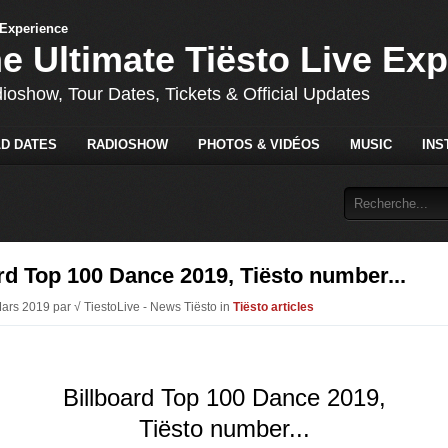
he Ultimate Tiësto Live Ex
dioshow, Tour Dates, Tickets & Official Updates
D DATES
RADIOSHOW
PHOTOS & VIDÉOS
MUSIC
INS
rd Top 100 Dance 2019, Tiësto number...
Mars 2019 par √ TiestoLive - News Tiësto in
Tiësto articles
Billboard Top 100 Dance 2019,
Tiësto number...