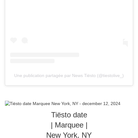
Une publication partagée par News Tiësto (@tiestolive_)
Tiësto date
| Marquee |
New York, NY