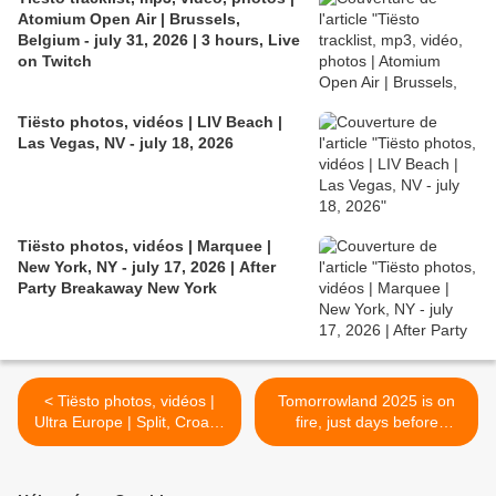
Atomium Open Air | Brussels,
Belgium - july 31, 2026 | 3 hours, Live
on Twitch
Tiësto photos, vidéos | LIV Beach |
Las Vegas, NV - july 18, 2026
Tiësto photos, vidéos | Marquee |
New York, NY - july 17, 2026 | After
Party Breakaway New York
< Tiësto photos, vidéos |
Tomorrowland 2025 is on
Ultra Europe | Split, Croatia
fire, just days before
- july 12, 2025
opening / Tomorrowland est
en feu, à quelques jours de
son ouverture /