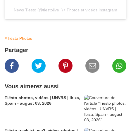
News Tiësto
(@
tiestolive_
) • Photos et vidéos Instagram
#Tiësto Photos
Partager
Vous aimerez aussi
Tiësto photos, vidéos | UNVRS | Ibiza,
Spain - august 03, 2026
Tiësto tracklist, mp3, vidéo, photos |