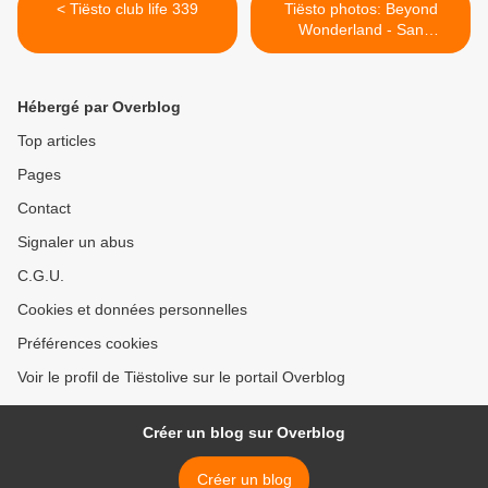
< Tiësto club life 339
Tiësto photos: Beyond
Wonderland - San
Francisco, CA 29
september 2013 >
Hébergé par Overblog
Top articles
Pages
Contact
Signaler un abus
C.G.U.
Cookies et données personnelles
Préférences cookies
Voir le profil de Tiëstolive sur le portail Overblog
Créer un blog sur Overblog
Créer un blog