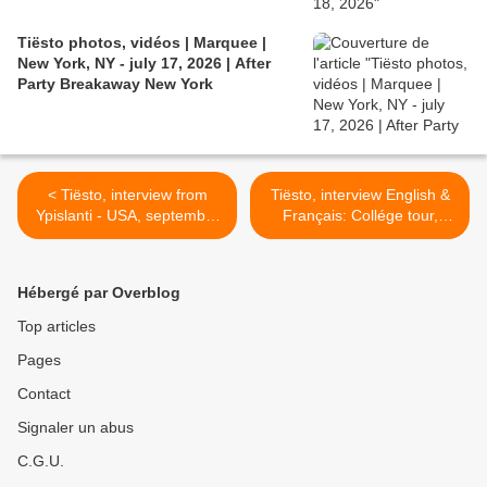
Tiësto photos, vidéos | Marquee |
New York, NY - july 17, 2026 | After
Party Breakaway New York
< Tiësto, interview from
Tiësto, interview English &
Ypislanti - USA, september
Français: Collége tour,
17, 2011 - English &
heavy metal, American
Français
football..and more >
Hébergé par Overblog
Top articles
Pages
Contact
Signaler un abus
C.G.U.