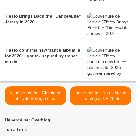
Tiësto Brings Back the “Dance4Life”
Jersey in 2026
Tiësto confirms new trance album is
for 2026: I got re-inspired by trance
music
< Tiësto photos: Christmas
Tiësto photos: Xs nightclub
at Hyde Bellagio / Las
- Las Vegas NV 28 dec
Vegas
2012 >
Hébergé par Overblog
Top articles