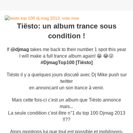
Tiësto: un album trance sous
condition !
If
@
djmag
takes me back to their number 1 spot this year
I will make a full trance album again! 😁 😂😜
#
DjmagTop100
[Tiësto]
Tiësto il y a quelques jours discuté avec Dj Mike push sur
twitter
en annoncant un son trance à venir.
Mais cette fois-ci c'est un album que Tiësto annonce
mais...
La seule condition c'est être n°1 du top 100 Djmag 2013
!!??
Alors montrons lui que tout est possible et mobilisons-