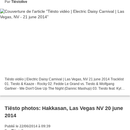
Par
Tiëstolive
Tiësto vidéo | Electric Daisy Carnival | Las Vegas, NV 21 june 2014 Tracklist
01. Tiesto & Kaaze - Rocky 02. Fedde Le Grand vs. Tiesto & Wolfgang
Gartner - We Don't Give Up The Night (Dannic Mashup) 03. Tiesto feat. Kyler
England - Take Me 04. John Legend...
Tiësto photos: Hakkasan, Las Vegas NV 20 june
2014
Publié le 22/06/2014 à 09:39