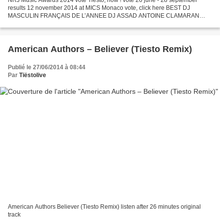
NRJ Music Awards 2014 vote Tiësto, now ! vote 26 june - 28 september
results 12 november 2014 at MICS Monaco vote, click here BEST DJ
MASCULIN FRANÇAIS DE L’ANNEE DJ ASSAD ANTOINE CLAMARAN
DAFT PUNK DAVID GUETTA DJ SNAKE BEST DJ MASCULIN
INTERNATIONAL...
American Authors – Believer (Tiesto Remix)
Publié le 27/06/2014 à 08:44
Par
Tiëstolive
American Authors Believer (Tiesto Remix) listen after 26 minutes original
track