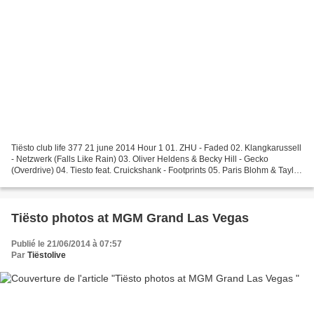
Tiësto club life 377 21 june 2014 Hour 1 01. ZHU - Faded 02. Klangkarussell
- Netzwerk (Falls Like Rain) 03. Oliver Heldens & Becky Hill - Gecko
(Overdrive) 04. Tiesto feat. Cruickshank - Footprints 05. Paris Blohm & Taylr
Renee - Left Behinds 06. Eddie...
Tiësto photos at MGM Grand Las Vegas
Publié le 21/06/2014 à 07:57
Par
Tiëstolive