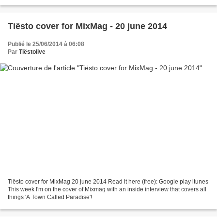
– Footprints 04 Tiesto feat. Krewella...
Tiësto cover for MixMag - 20 june 2014
Publié le 25/06/2014 à 06:08
Par
Tiëstolive
Tiësto cover for MixMag 20 june 2014 Read it here (free): Google play itunes
This week I'm on the cover of Mixmag with an inside interview that covers all
things 'A Town Called Paradise'!