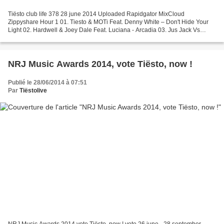
Tiësto club life 378 28 june 2014 Uploaded Rapidgator MixCloud
Zippyshare Hour 1 01. Tiesto & MOTi Feat. Denny White – Don't Hide Your
Light 02. Hardwell & Joey Dale Feat. Luciana - Arcadia 03. Jus Jack Vs
Dannic - Spectrum Stars (ID Mashup) 04. Tiesto...
NRJ Music Awards 2014, vote Tiësto, now !
Publié le 28/06/2014 à 07:51
Par
Tiëstolive