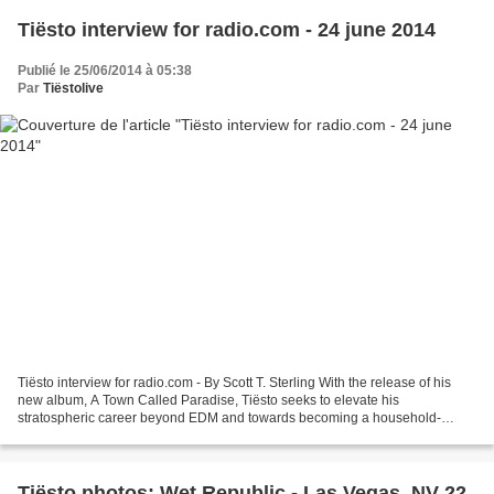
Tiësto interview for radio.com - 24 june 2014
Publié le 25/06/2014 à 05:38
Par
Tiëstolive
Tiësto interview for radio.com - By Scott T. Sterling With the release of his
new album, A Town Called Paradise, Tiësto seeks to elevate his
stratospheric career beyond EDM and towards becoming a household-
name. Marrying his hands-in-the-air trance euphoria...
Tiësto photos: Wet Republic - Las Vegas, NV 22