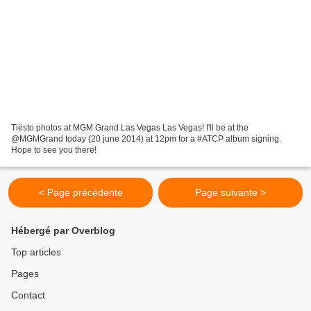
Tiësto photos at MGM Grand Las Vegas Las Vegas! I'll be at the
@MGMGrand today (20 june 2014) at 12pm for a #ATCP album signing.
Hope to see you there!
< Page précédente
Page suivante >
Hébergé par Overblog
Top articles
Pages
Contact