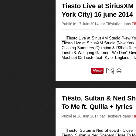
Tiësto Live at SiriusXM
York City) 16 june 2014
Publié le 17 Juin 2014 par Tiëstolive
dans
Ti
Tiësto Live at SiriusXM Studio (New York 
Chasing Summers (Quintino & R3hab Remi
Tiesto & Wolfgang Gartner - We Don't Giv
Mashup) 03 Tiesto feat. Kyler England - T
Tiësto, Sultan & Ned Sh
To Me ft. Quilla + lyrics
Publié le 16 Juin 2014 par Tiëstolive
dans
Ti
Tiësto, Sultan & Ned Shepard Close To Me