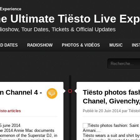
he Ultimate Tiësto Live Ex
dioshow, Tour Dates, Tickets & Official Updates
D DATES
RADIOSHOW
PHOTOS & VIDÉOS
MUSIC
INS
n Channel 4 -
Tiësto photos fas
Chanel, Givenchy,
ësto articles
Publié le 20 Juin 2014 par Tiësto
une 2014 Annie Mac documents
nomenon of the Superstar DJ, in
Tiësto wears a suit and shirt b