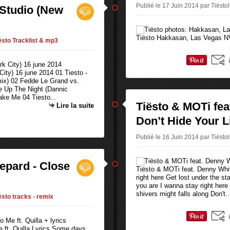
Publié le 17 Juin 2014 par Tiësto
 Studio (New
Tiësto Hakkasan, Las Vegas N
ësto Tracklist & mp3
City) 16 june 2014 01 Tiesto -
x) 02 Fedde Le Grand vs.
e Up The Night (Dannic
ake Me 04 Tiesto...
Tiësto & MOTi fea
Lire la suite
Don’t Hide Your Li
Publié le 16 Juin 2014 par Tiësto
epard - Close
Tiësto & MOTi feat. Denny Whit
right here Get lost under the st
you are I wanna stay right here 
shivers might falls along Don't..
ësto tracks - remix
 ft. Quilla Lyrics Some days