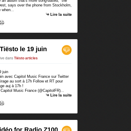
 an album that's more song-based," the
rwest, says over the phone from Stockholm,
e when...
Lire la suite
iësto le 19 juin
live
dans
Tiësto articles
in avec Capitol Music France sur Twitter
tirage au sort à 17h Follow et RT pour
ge auj à 17h !
Capitol Music France (@CapitolFR)...
Lire la suite
vidéo for Radio Z100,