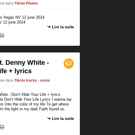
live
dans
Tiësto Photos
V 12 june 2014
Lire la suite
t. Denny White -
fe + lyrics
live
dans
Tiësto tracks - remix
e Don’t Hide Your Life Lyrics I wanna lay
ars Into the color of my life To get where
In the light in my dark Faith found us,
.
Lire la suite