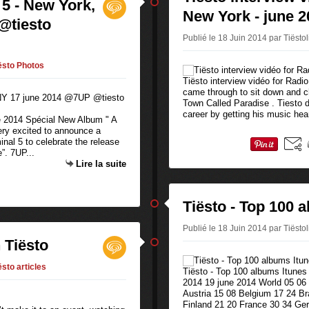
 5 - New York,
New York - june 2
@tiesto
Publié le 18 Juin 2014 par Tiësto
ësto Photos
Tiësto interview vidéo for Radi
came through to sit down and c
Town Called Paradise . Tiesto 
career by getting his music hea
e 2014 Spécial New Album " A
ery excited to announce a
nal 5 to celebrate the release
”. 7UP...
Lire la suite
Tiësto - Top 100 
Publié le 18 Juin 2014 par Tiësto
 Tiësto
ësto articles
Tiësto - Top 100 albums Itunes
2014 19 june 2014 World 05 06
Austria 15 08 Belgium 17 24 B
Finland 21 20 France 30 34 Ge