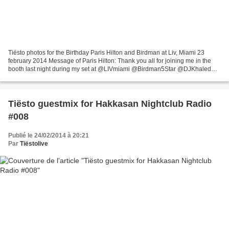
Tiësto photos for the Birthday Paris Hilton and Birdman at Liv, Miami 23
february 2014 Message of Paris Hilton: Thank you all for joining me in the
booth last night during my set at @LIVmiami @Birdman5Star @DJKhaled
@Tiesto @MackMaineYMCMB @WhoisStevieJ...
Tiësto guestmix for Hakkasan Nightclub Radio
#008
Publié le 24/02/2014 à 20:21
Par
Tiëstolive