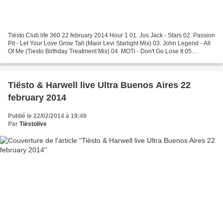
Tiësto Club life 360 22 february 2014 Hour 1 01. Jus Jack - Stars 02. Passion
Pit - Let Your Love Grow Tall (Maor Levi Starlight Mix) 03. John Legend - All
Of Me (Tiesto Birthday Treatment Mix) 04. MOTi - Don't Go Lose It 05.
Thomas Newson & John Dish...
Tiësto & Harwell live Ultra Buenos Aires 22
february 2014
Publié le 22/02/2014 à 19:49
Par
Tiëstolive