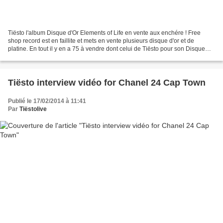
Tiësto l'album Disque d'Or Elements of Life en vente aux enchére ! Free
shop record est en faillite et mets en vente plusieurs disque d'or et de
platine. En tout il y en a 75 à vendre dont celui de Tiësto pour son Disque
d'Or au Pays-Bas. On y retrouve...
Tiësto interview vidéo for Chanel 24 Cap Town
Publié le 17/02/2014 à 11:41
Par
Tiëstolive