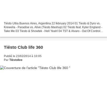
Tiësto Ultra Buenos Aires, Argentina 22 february 2014 01 Tiesto & Dyro vs.
Krewella - Paradise vs. Alive (Tiesto Mashup) 02 Tiesto feat. Kyler England -
Take Me 03 Tiesto & Showtek - Hell Yeah! 04 TST & Alvaro - Out Of Control
w/ MERCER & DJ Snake - Lunatic...
Tiësto Club life 360
Publié le 23/02/2014 à 10:05
Par
Tiëstolive