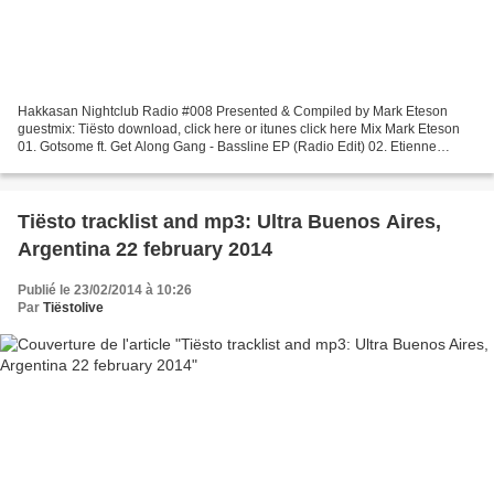
Hakkasan Nightclub Radio #008 Presented & Compiled by Mark Eteson
guestmix: Tiësto download, click here or itunes click here Mix Mark Eteson
01. Gotsome ft. Get Along Gang - Bassline EP (Radio Edit) 02. Etienne
Ozborne & Jerome Robins ft. Danielle Simeone...
Tiësto tracklist and mp3: Ultra Buenos Aires,
Argentina 22 february 2014
Publié le 23/02/2014 à 10:26
Par
Tiëstolive