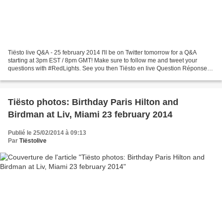
Tiësto live Q&A - 25 february 2014 I'll be on Twitter tomorrow for a Q&A
starting at 3pm EST / 8pm GMT! Make sure to follow me and tweet your
questions with #RedLights. See you then Tiësto en live Question Réponse
sur Twitter à partir de 21h en France...
Tiësto photos: Birthday Paris Hilton and
Birdman at Liv, Miami 23 february 2014
Publié le 25/02/2014 à 09:13
Par
Tiëstolive