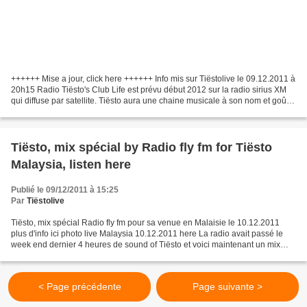
++++++ Mise a jour, click here ++++++ Info mis sur Tiëstolive le 09.12.2011 à
20h15 Radio Tiësto's Club Life est prévu début 2012 sur la radio sirius XM
qui diffuse par satellite. Tiësto aura une chaine musicale à son nom et goût
du moment, on va y retrouver...
Tiësto, mix spécial by Radio fly fm for Tiësto
Malaysia, listen here
Publié le 09/12/2011 à 15:25
Par
Tiëstolive
Tiësto, mix spécial Radio fly fm pour sa venue en Malaisie le 10.12.2011
plus d'info ici photo live Malaysia 10.12.2011 here La radio avait passé le
week end dernier 4 heures de sound of Tiësto et voici maintenant un mix
spécial de 40 minutes
< Page précédente
Page suivante >