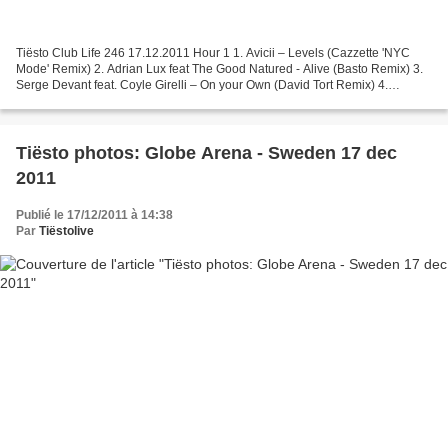
Tiësto Club Life 246 17.12.2011 Hour 1 1. Avicii – Levels (Cazzette 'NYC
Mode' Remix) 2. Adrian Lux feat The Good Natured - Alive (Basto Remix) 3.
Serge Devant feat. Coyle Girelli – On your Own (David Tort Remix) 4.
Michael Calfan - Resurrection (Axwell's...
Tiësto photos: Globe Arena - Sweden 17 dec
2011
Publié le 17/12/2011 à 14:38
Par
Tiëstolive