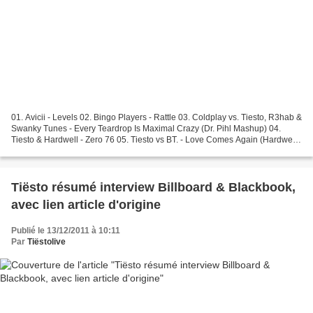
01. Avicii - Levels 02. Bingo Players - Rattle 03. Coldplay vs. Tiesto, R3hab &
Swanky Tunes - Every Teardrop Is Maximal Crazy (Dr. Pihl Mashup) 04.
Tiesto & Hardwell - Zero 76 05. Tiesto vs BT. - Love Comes Again (Hardwell
Rework) 06. Calvin Harris Feat....
Tiësto résumé interview Billboard & Blackbook,
avec lien article d'origine
Publié le 13/12/2011 à 10:11
Par
Tiëstolive