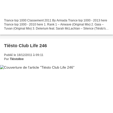
Trance top 1000 Classement 2011 By Armada Trance top 1000 - 2013 here
Trance top 1000 - 2010 here 1. Rank 1 – Airwave (Original Mix) 2. Gaia –
Tuvan (Original Mix) 3. Delerium feat. Sarah McLachlan – Silence (Tiësto's In
Search Of Sunrise Remix) 4. Dash...
Tiësto Club Life 246
Publié le 18/12/2011 à 09:11
Par
Tiëstolive