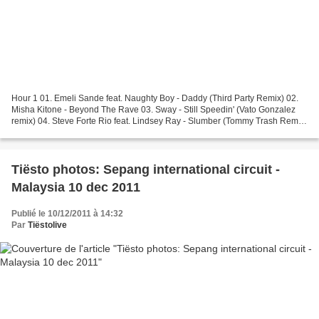
Hour 1 01. Emeli Sande feat. Naughty Boy - Daddy (Third Party Remix) 02.
Misha Kitone - Beyond The Rave 03. Sway - Still Speedin' (Vato Gonzalez
remix) 04. Steve Forte Rio feat. Lindsey Ray - Slumber (Tommy Trash Remix)
05. Jessie J feat. Isaiah Gripper...
Tiësto photos: Sepang international circuit -
Malaysia 10 dec 2011
Publié le 10/12/2011 à 14:32
Par
Tiëstolive