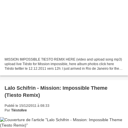
MISSION IMPOSSIBLE TIESTO REMIX HERE (video and upload song mp3)
upload live Tiësto for Mission impossible, here album photos click here
Tiësto twitter le 12.12.2011 vers 12h: I just arrived in Rio de Janeiro for the
mission impossible party with @ tomcruise...
Lalo Schifrin - Mission: Impossible Theme
(Tiesto Remix)
Publié le 15/12/2011 à 08:33
Par
Tiëstolive