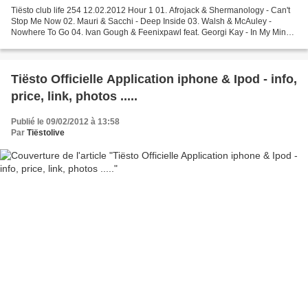
Tiësto club life 254 12.02.2012 Hour 1 01. Afrojack & Shermanology - Can't
Stop Me Now 02. Mauri & Sacchi - Deep Inside 03. Walsh & McAuley -
Nowhere To Go 04. Ivan Gough & Feenixpawl feat. Georgi Kay - In My Mind
(Axwell Mix) 05. Joe Garston - The Promise...
Tiësto Officielle Application iphone & Ipod - info,
price, link, photos .....
Publié le 09/02/2012 à 13:58
Par
Tiëstolive