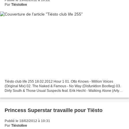
Par
Tiëstolive
Tiësto club life 255 18.02.2012 Hour 1 01. Otto Knows - Million Voices
(Original Mix) 02. The Naked & Famous - No Way (Disfunktion Bootleg) 03.
Dirty South & Those Usual Suspects feat. Erik Hecht - Walking Alone (Arty
Remix) 04. Wolfgang Gartner - There...
Princess Superstar travaille pour Tiësto
Publié le 18/02/2012 à 10:31
Par
Tiëstolive