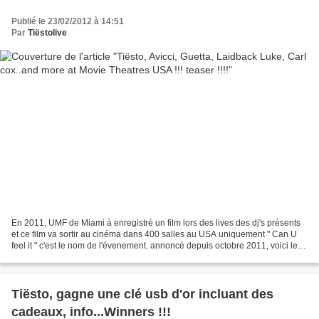
Publié le 23/02/2012 à 14:51
Par
Tiëstolive
En 2011, UMF de Miami à enregistré un film lors des lives des dj's présents
et ce film va sortir au cinéma dans 400 salles au USA uniquement " Can U
feel it " c'est le nom de l'évenement. annoncé depuis octobre 2011, voici le
film en salle prochainement...
Tiësto, gagne une clé usb d'or incluant des
cadeaux, info...Winners !!!