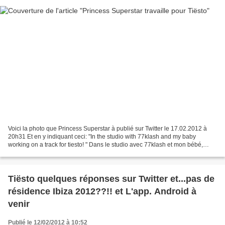
Voici la photo que Princess Superstar à publié sur Twitter le 17.02.2012 à
20h31 Et en y indiquant ceci: "In the studio with 77klash and my baby
working on a track for tiesto! " Dans le studio avec 77klash et mon bébé,
travailler sur une piste pour Tiesto!...
Tiësto quelques réponses sur Twitter et...pas de
résidence Ibiza 2012??!! et L'app. Android à
venir
Publié le 12/02/2012 à 10:52