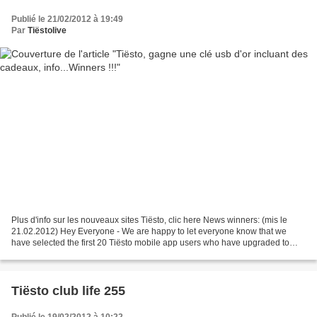
Publié le 21/02/2012 à 19:49
Par
Tiëstolive
Plus d'info sur les nouveaux sites Tiësto, clic here News winners: (mis le
21.02.2012) Hey Everyone - We are happy to let everyone know that we
have selected the first 20 Tiësto mobile app users who have upgraded to
InTheBoothVIP through the app to win...
Tiësto club life 255
Publié le 19/02/2012 à 10:22