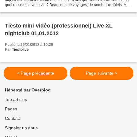
http://www.metronieuws.nl/ Ca fait deja 10 ans que vous êtes au sommet. A
quoi ressemble votre vie ? Beaucoup de voyages, de nombreux hôtels. Mais
je suis maintenant habitué. Chaque...
Tiësto mini-vidéo (professionnel) Live XL
nightclub 01.01.2012
Publié le 29/01/2012 à 10:29
Par
Tiëstolive
< Page précédente
Page suivante >
Hébergé par Overblog
Top articles
Pages
Contact
Signaler un abus