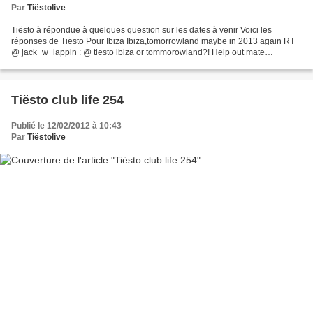
Par
Tiëstolive
Tiësto à répondue à quelques question sur les dates à venir Voici les
réponses de Tiësto Pour Ibiza Ibiza,tomorrowland maybe in 2013 again RT
@ jack_w_lappin : @ tiesto ibiza or tommorowland?! Help out mate
Traduction: Ibiza , Tomorrowland à nouveau peut-être...
Tiësto club life 254
Publié le 12/02/2012 à 10:43
Par
Tiëstolive