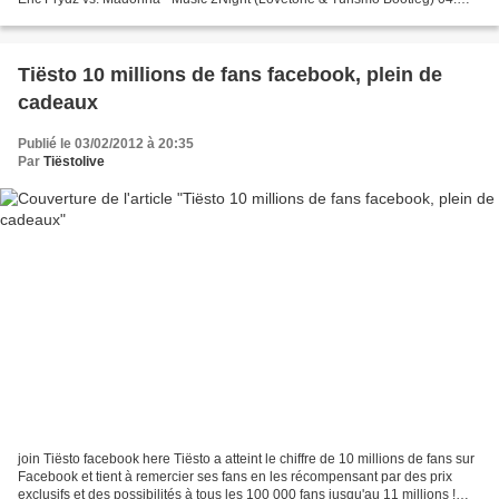
Afrojack & Shermanology - Can't Stop Me...
Tiësto 10 millions de fans facebook, plein de
cadeaux
Publié le 03/02/2012 à 20:35
Par
Tiëstolive
join Tiësto facebook here Tiësto a atteint le chiffre de 10 millions de fans sur
Facebook et tient à remercier ses fans en les récompensant par des prix
exclusifs et des possibilités à tous les 100 000 fans jusqu'au 11 millions !