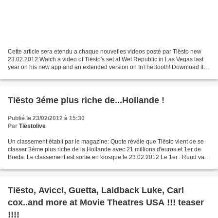
Cette article sera etendu a chaque nouvelles videos posté par Tiësto new
23.02.2012 Watch a video of Tiësto's set at Wet Republic in Las Vegas last
year on his new app and an extended version on InTheBooth! Download it
here! Visionnez une vidéo de jeu...
Tiësto 3éme plus riche de...Hollande !
Publié le 23/02/2012 à 15:30
Par
Tiëstolive
Un classement établi par le magazine: Quote révéle que Tiësto vient de se
classer 3éme plus riche de la Hollande avec 21 millions d'euros et 1er de
Breda. Le classement est sortie en kiosque le 23.02.2012 Le 1er : Ruud van
Nistelrooy uit Geffen (joueur...
Tiësto, Avicci, Guetta, Laidback Luke, Carl
cox..and more at Movie Theatres USA !!! teaser
!!!!