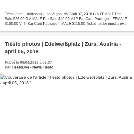
Tiësto date | Hakkasan | Las Vegas, NV April 07, 2018 G.A FEMALE Pre-
Sale $25.00 G.A MALE Pre-Sale $40.00 V I P Bar Card Package – FEMALE
$100.00 V I P Bar Card Package – MALE $115.00 Ticket holder must arrive
prior to MIDNIGHT (12:00AM) or entry will...
Tiësto photos | Edelweißplatz | Zürs, Austria -
april 05, 2018
Publié le 06/04/2018 à 09:37
Par
TiestoLive - News Tiësto