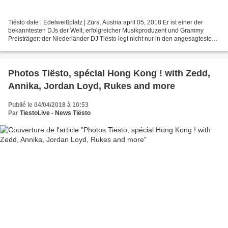
Tiësto date | Edelweißplatz | Zürs, Austria april 05, 2018 Er ist einer der
bekanntesten DJs der Welt, erfolgreicher Musikproduzent und Grammy
Preisträger: der Niederländer DJ Tiësto legt nicht nur in den angesagtesten
Clubs auf, sondern füllt mit seinem...
Photos Tiësto, spécial Hong Kong ! with Zedd,
Annika, Jordan Loyd, Rukes and more
Publié le 04/04/2018 à 10:53
Par
TiestoLive - News Tiësto