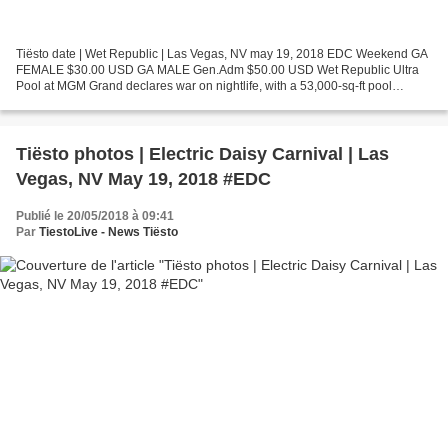
Tiësto date | Wet Republic | Las Vegas, NV may 19, 2018 EDC Weekend GA
FEMALE $30.00 USD GA MALE Gen.Adm $50.00 USD Wet Republic Ultra
Pool at MGM Grand declares war on nightlife, with a 53,000-sq-ft pool
combining exclusive nightlife vibes with poolside...
Tiësto photos | Electric Daisy Carnival | Las
Vegas, NV May 19, 2018 #EDC
Publié le 20/05/2018 à 09:41
Par
TiestoLive - News Tiësto