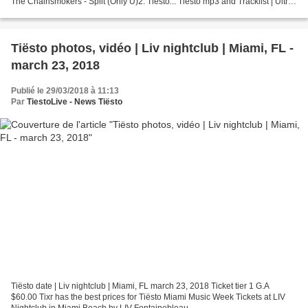
The Chainsmokers - Split (Only U)2. Tiësto... Tiësto mp3 and Tracklist | Ultra
Music Festival | Miami,...
Tiësto photos, vidéo | Liv nightclub | Miami, FL -
march 23, 2018
Publié le 29/03/2018 à 11:13
Par
TiestoLive - News Tiësto
Tiësto date | Liv nightclub | Miami, FL march 23, 2018 Ticket tier 1 G.A
$60.00 Tixr has the best prices for Tiësto Miami Music Week Tickets at LIV
Nightclub in Miami Beach by LIV Fontainebleau.