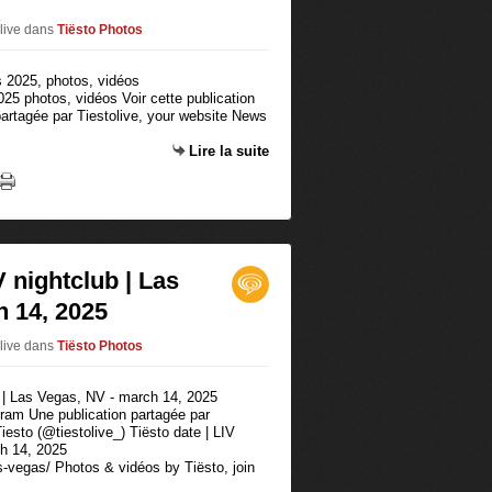
live
dans
Tiësto Photos
25 photos, vidéos Voir cette publication
partagée par Tiestolive, your website News
Lire la suite
V nightclub | Las
h 14, 2025
live
dans
Tiësto Photos
agram Une publication partagée par
iesto (@tiestolive_) Tiësto date | LIV
h 14, 2025
s-vegas/ Photos & vidéos by Tiësto, join