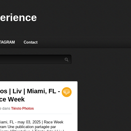
perience
TAGRAM
Contact
os | Liv | Miami, FL -
ace Week
ve
dans
Tiësto Photos
agram Une publication partagée par