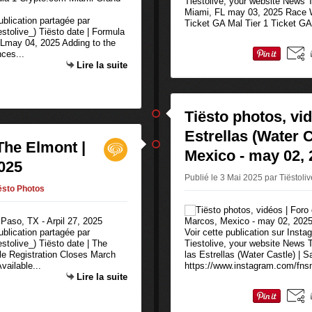
Tiestolive, your website News Ti
Miami, FL may 03, 2025 Race 
ublication partagée par
Ticket GA Mal Tier 1 Ticket GA 
stolive_) Tiësto date | Formula
FLmay 04, 2025 Adding to the
nces...
Lire la suite
Tiësto photos, vid
Estrellas (Water 
 The Elmont |
Mexico - may 02, 
2025
Publié le 3 Mai 2025 par Tiëstoli
ësto Photos
ublication partagée par
Voir cette publication sur Inst
stolive_) Tiësto date | The
Tiestolive, your website News T
le Registration Closes March
las Estrellas (Water Castle) |
ailable...
https://www.instagram.com/fnsm
Lire la suite