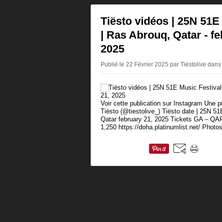
Tiësto vidéos | 25N 51E
| Ras Abrouq, Qatar - fe
2025
Publié le 22 Février 2025 par Tiëstolive
dans
Voir cette publication sur Instagram Une 
Tiësto (@tiestolive_) Tiësto date | 25N 5
Qatar february 21, 2025 Tickets GA – Q
1,250 https://doha.platinumlist.net/ Photos