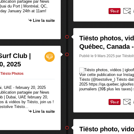
publication partagée par News
Quai du Port | Montréal, QC,
iday January 24th at 11am!
Lire la suite
Tiësto photos, vid
Québec, Canada -
Surf Club |
Publié le 9 Mars 2025 par Tiëstol
0, 2025
Tiësto Photos
Voir cette publication sur Inst
Tiësto (@tiestolive_) Tiësto da
2025 https://qa.quebec.igloofest
journaliers (39$ plus les taxes) 
publication partagée par News
lub | Dubai, UAE february 20,
s & vidéos by Tiësto, join us !
stolive Tiësto...
Lire la suite
Tiësto photo, vid