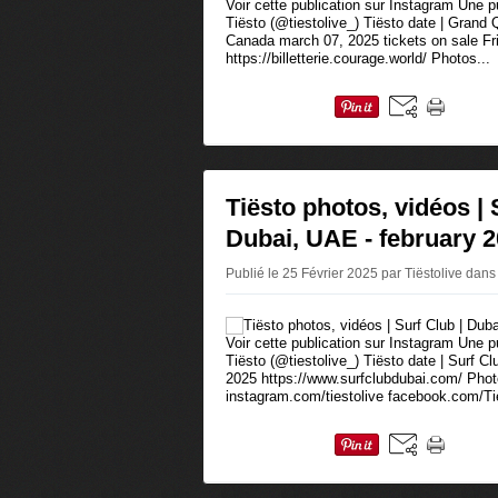
Voir cette publication sur Instagram Une 
Tiësto (@tiestolive_) Tiësto date | Grand 
Canada march 07, 2025 tickets on sale Fr
https://billetterie.courage.world/ Photos...
Tiësto photos, vidéos | 
Dubai, UAE - february 2
Publié le 25 Février 2025 par Tiëstolive
dans
Voir cette publication sur Instagram Une 
Tiësto (@tiestolive_) Tiësto date | Surf C
2025 https://www.surfclubdubai.com/ Photo
instagram.com/tiestolive facebook.com/Tie