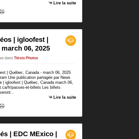
Lire la suite
éos | igloofest |
 march 06, 2025
ive
dans
Tiësto Photos
agram Une publication partagée par News
te | igloofest | Québec, Canada march 06,
.ca/fr/passes-et-billets Les billets
seront...
Lire la suite
oés | EDC MExico |