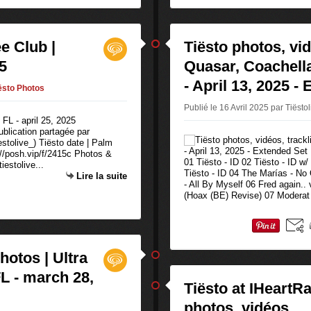
e Club |
Tiësto photos, vidé
25
Quasar, Coachella 
- April 13, 2025 -
ësto Photos
Publié le 16 Avril 2025 par Tiësto
ublication partagée par
stolive_) Tiësto date | Palm
://posh.vip/f/2415c Photos &
01 Tiësto - ID 02 Tiësto - ID w
iestolive...
Tiësto - ID 04 The Marías - No
Lire la suite
- All By Myself 06 Fred again..
(Hoax (BE) Revise) 07 Moderat 
photos | Ultra
FL - march 28,
Tiësto at IHeartR
photos, vidéos