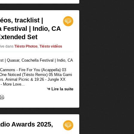
os, tracklist |
Festival | Indio, CA
 Extended Set
live
dans
Tiësto Photos
,
Tiësto vidéos
/ Cannons - Fire For You (Acappella) 03
 One Noticed (Tiësto Remix) 05 Mita Gami
 vs. Animal Picnic & 19:26 - Jungle XX
- More Love...
Lire la suite
adio Awards 2025,