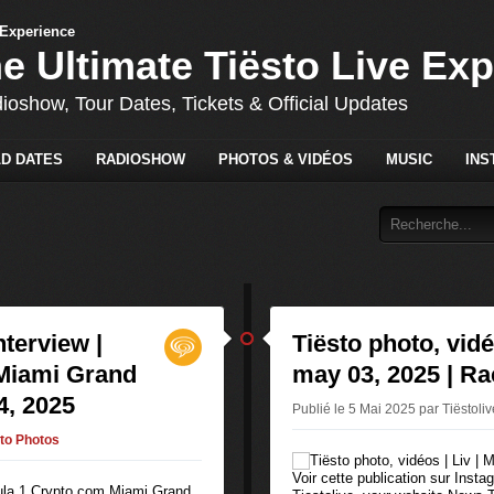
he Ultimate Tiësto Live Ex
dioshow, Tour Dates, Tickets & Official Updates
D DATES
RADIOSHOW
PHOTOS & VIDÉOS
MUSIC
INS
nterview |
Tiësto photo, vidé
Miami Grand
may 03, 2025 | R
4, 2025
Publié le 5 Mai 2025 par Tiëstoli
to Photos
Voir cette publication sur Inst