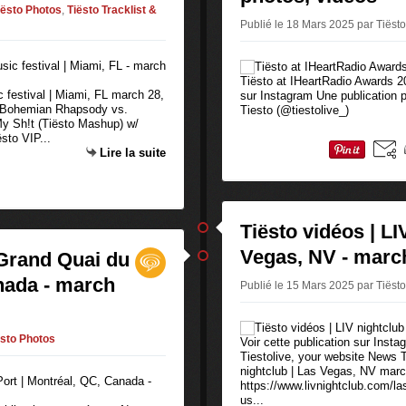
iësto Photos
,
Tiësto Tracklist &
Publié le 18 Mars 2025 par Tiësto
Tiësto at IHeartRadio Awards 20
ic festival | Miami, FL march 28,
sur Instagram Une publication 
 - Bohemian Rhapsody vs.
Tiesto (@tiestolive_)
y Sh!t (Tiësto Mashup) w/
sto VIP...
Lire la suite
Tiësto vidéos | LI
Vegas, NV - marc
 Grand Quai du
nada - march
Publié le 15 Mars 2025 par Tiësto
ësto Photos
Voir cette publication sur Inst
Tiestolive, your website News T
nightclub | Las Vegas, NV marc
https://www.livnightclub.com/la
us...