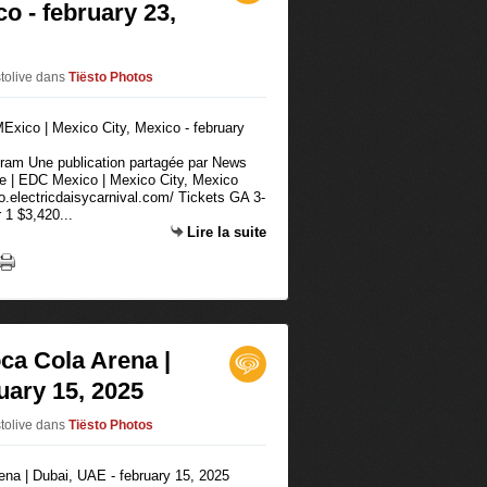
o - february 23,
stolive
dans
Tiësto Photos
agram Une publication partagée par News
ate | EDC Mexico | Mexico City, Mexico
o.electricdaisycarnival.com/ Tickets GA 3-
1 $3,420...
Lire la suite
oca Cola Arena |
uary 15, 2025
stolive
dans
Tiësto Photos