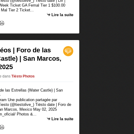
esto (@tiestolive_) Tiësto date | Liv |
Week Ticket GA Femal Tier 1 $100.00
Mal Tier 2 Ticket...
Lire la suite
éos | Foro de las
Castle) | San Marcos,
2025
ve
dans
Tiësto Photos
agram Une publication partagée par
iesto (@tiestolive_) Tiësto date | Foro de
 San Marcos, Mexico May 02, 2025
_oficial/ Photos &...
Lire la suite