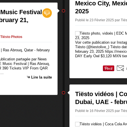
Mexico City, Mexic
2025
 Music Festival
bruary 21,
Publié le 23 Février 2025 par Tië
Tiësto Photos
Voir cette publication sur Inst
Tiësto (@tiestolive_) Tiësto d
february 23, 2025 https://mexic
DAY Early Owl $3,120 MXN tier 
publication partagée par News
1E Music Festival | Ras Abrouq,
AR 390 Tickets VIP From QAR
...
Lire la suite
Tiësto vidéos | C
Dubai, UAE - febr
Publié le 16 Février 2025 par Tië