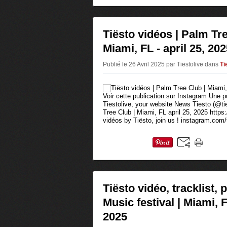
Tiësto vidéos | Palm Tre
Miami, FL - april 25, 20
Publié le 26 Avril 2025 par Tiëstolive
dans
Ti
Voir cette publication sur Instagram Une p
Tiestolive, your website News Tiesto (@tie
Tree Club | Miami, FL april 25, 2025 https
vidéos by Tiësto, join us ! instagram.com/t
Tiësto vidéo, tracklist, 
Music festival | Miami, 
2025